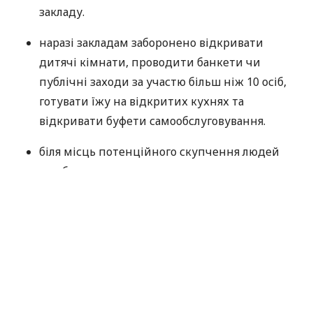
закладу.
наразі закладам заборонено відкривати
дитячі кімнати, проводити банкети чи
публічні заходи за участю більш ніж 10 осіб,
готувати їжу на відкритих кухнях та
відкривати буфети самообслуговування.
біля місць потенційного скупчення людей
має бути нанесено маркування для
перебування у черзі з дотриманням дистанції
не менше 1,5 м.
Має бути забезпечено дотримання відстані
не менш як 1,5 м між сусідніми столами та
розміщення не більше 4 клієнтів за одним
столом.