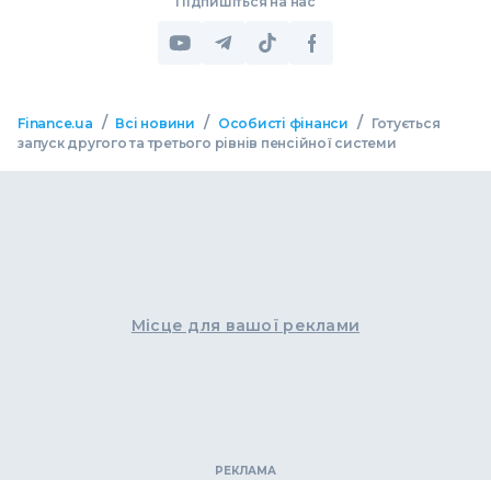
Підпишіться на нас
/
/
/
Finance.ua
Всі новини
Особисті фінанси
Готується
запуск другого та третього рівнів пенсійної системи
Місце для вашої реклами