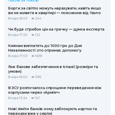
ТАКОЖ ЗА ТЕМОЮ
Борги за світло можуть нарахувати, навіть якщо
ви не живете в квартирі — пояснення від Yasno
Вчора 18:03
244
Чи буде стрибок цін на гречку — думка експерта
Вчора 17:20
122
Киянам виплатять до 1000 грн до Дня
Незалежності: хто отримає допомогу
Вчора 17:03
1638
Яке базове забезпечення в Іспанії (розміри та
умови)
Вчора 16:00
1196
В ЗСУ розпочалось спрощене переведення між
корпусами через «Армія+»
Вчора 13:34
147
Нові ліміти банків: кому заблокують картки та
перекази вже у серпні