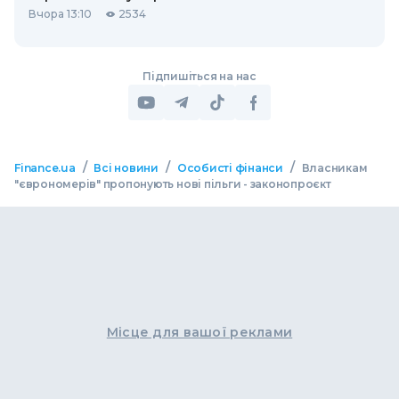
Вчора 13:10
2534
Підпишіться на нас
/
/
/
Finance.ua
Всі новини
Особисті фінанси
Власникам
"єврономерів" пропонують нові пільги - законопроєкт
Місце для вашої реклами