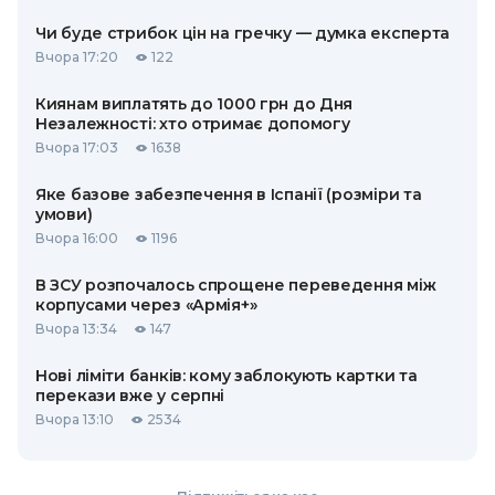
Чи буде стрибок цін на гречку — думка експерта
Вчора 17:20
122
Киянам виплатять до 1000 грн до Дня
Незалежності: хто отримає допомогу
Вчора 17:03
1638
Яке базове забезпечення в Іспанії (розміри та
умови)
Вчора 16:00
1196
В ЗСУ розпочалось спрощене переведення між
корпусами через «Армія+»
Вчора 13:34
147
Нові ліміти банків: кому заблокують картки та
перекази вже у серпні
Вчора 13:10
2534