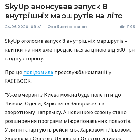
SkyUp анонсував запуск 8
внутрішніх маршрутів на літо
24.06.2020, 08:41
—
Особисті фінанси
1196
SkyUp оголосив запуск 8 внутрішніх маршрутів –
квитки на них вже продаються за ціною від 500 грн
в одну сторону.
Про це
повідомила
пресслужба компанії у
FACEBOOK
.
“Уже в червні з Києва можна буде полетіти до
Львова, Одеси, Харкова та Запоріжжя і в
зворотному напрямку. А новинкою сезону стане
розширення програми міжрегіональних польотів.
У липні стартують рейси між Харковом і Львовом,
Харковом і Одесою, Львовом і Одесою, а також