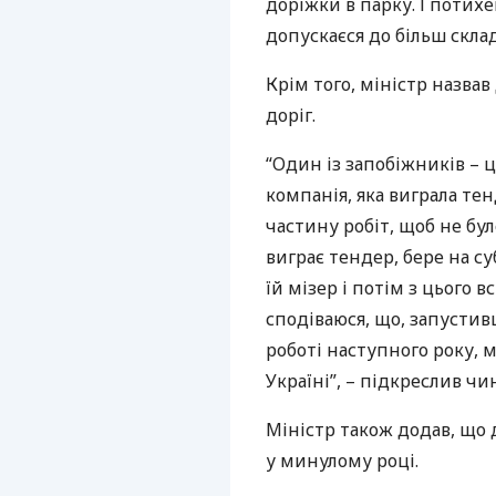
доріжки в парку. І потих
допускаєся до більш скла
Крім того, міністр назва
доріг.
“Один із запобіжників –
компанія, яка виграла те
частину робіт, щоб не бу
виграє тендер, бере на с
їй мізер і потім з цього в
сподіваюся, що, запустивш
роботі наступного року,
Україні”, – підкреслив чи
Міністр також додав, що
у минулому році.