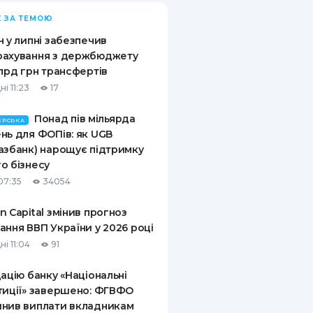
 ЗА ТЕМОЮ
н у липні забезпечив
рахування з держбюджету
млрд грн трансфертів
і 11:23
17
Понад пів мільярда
ЕРСЬКА
нь для ФОПів: як UGB
азбанк) нарощує підтримку
о бізнесу
07:35
34054
n Capital змінив прогноз
ання ВВП України у 2026 році
і 11:04
91
дацію банку «Національні
тиції» завершено: ФГВФО
нив виплати вкладникам