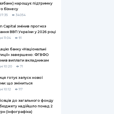
азбанк) нарощує підтримку
КИ ПО
о бізнесу
ВАННЮ
07:35
34054
ХОВІ ПОЛІСИ
n Capital змінив прогноз
ання ВВП України у 2026 році
І КОМПАНІЇ
і 11:04
91
 ПРО СТРАХОВІ
Ї
дацію банку «Національні
тиції» завершено: ФГВФО
А І ОПЛАТА
нив виплати вкладникам
ні 10:20
71
И
ця готує запуск нової
ми: що зміниться
і 10:12
117
місяців до загального фонду
бюджету надійшло понад 2
грн (інфографіка)