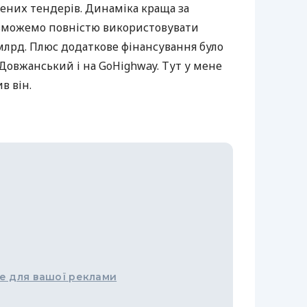
шених тендерів. Динаміка краща за
 зможемо повністю використовувати
млрд. Плюс додаткове фінансування було
Довжанський і на GoHighway. Тут у мене
в він.
е для вашої реклами