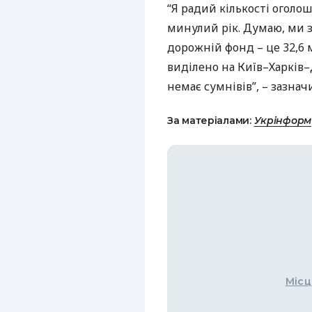
“Я радий кількості оголо
минулий рік. Думаю, ми
дорожній фонд – це 32,6 
виділено на Київ–Харків–
немає сумнівів”, – зазначи
За матеріалами:
Укрінформ
Місц