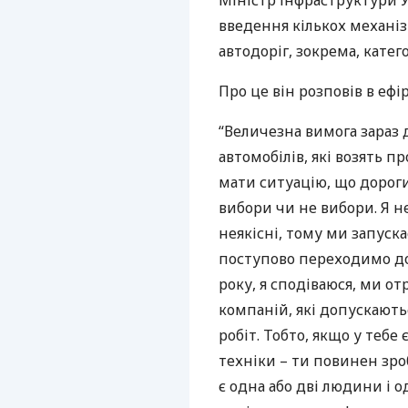
Міністр інфраструктури 
введення кількох механі
автодоріг, зокрема, кате
Про це він розповів в ефір
“Величезна вимога зараз 
автомобілів, які возять п
мати ситуацію, що дороги
вибори чи не вибори. Я н
неякісні, тому ми запуск
поступово переходимо до 
року, я сподіваюся, ми от
компаній, які допускають
робіт. Тобто, якщо у теб
техніки – ти повинен зро
є одна або дві людини і о