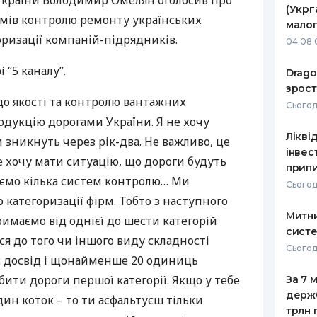
України Володимир Омелян оголосив про
(Укрг
змів контролю ремонту українських
РЕЙТИНГ ДЕБЕТОВИХ
ПУТІВНИ
малог
КАРТОК
СТРАХУ
горизації компаній-підрядників.
04.08 
ЩОМІСЯЧНИЙ ОГЛЯД
ВСІ СТРА
і “5 каналу”.
Drago
КЕШБЕКУ
зрост
СТРАХОВ
до якості та контролю вантажних
Сьогодн
ПУТІВНИКИ ПО
родукцію дорогами України. Я не хочу
БАНКІВСЬКИХ КАРТКАХ
ВІДГУКИ
КОМПАНІ
Лікві
 зникнуть через рік-два. Не важливо, це
інвес
е хочу мати ситуацію, що дороги будуть
ДОСТАВК
припи
аємо кілька систем контролю… Ми
Сьогод
КОНТАКТ
категоризації фірм. Тобто з наступного
Митни
римаємо від однієї до шести категорій
систе
ся до того чи іншого виду складності
Сьогодн
е є досвід і щонайменше 20 одиниць
бити дороги першої категорії. Якщо у тебе
За 7 
держ
дин коток – то ти асфальтуєш тільки
трлн 