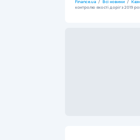
/
/
Finance.ua
Всі новини
Казн
контролю якості доріг з 2019 ро