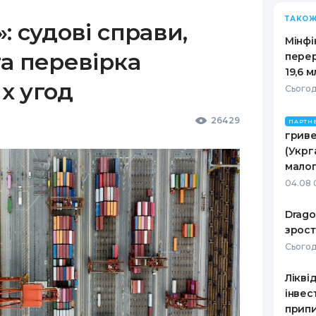
ТАКОЖ
: судові справи,
Мінфі
а перевірка
пере
19,6 
х угод
Сьогодн
26429
ПАРТН
гриве
(Укрг
малог
04.08 
Drago
зрост
Сьогодн
Лікві
інвес
припи