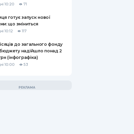
ні 10:20
71
ця готує запуск нової
ми: що зміниться
і 10:12
117
місяців до загального фонду
бюджету надійшло понад 2
грн (інфографіка)
ні 10:00
53