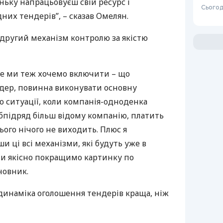
еньку напрацьовуєш свій ресурс і
Сьогод
дних тендерів”, – сказав Омелян.
в другий механізм контролю за якістю
 це ми теж хочемо включити – що
ндер, повинна виконувати основну
ло ситуації, коли компанія-одноденка
убпідряд більш відому компанію, платить
сього нічого не виходить. Плюс я
и ці всі механізми, які будуть уже в
 ми якісно покращимо картинку по
новник.
 динаміка оголошення тендерів краща, ніж