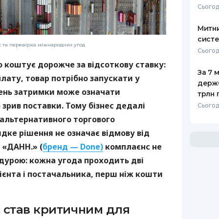
Сьогод
Митни
систе
с та перевірка міжнародних угод
Сьогодн
о коштує дорожче за відсоткову ставку:
За 7 
лату, товар потрібно запускати у
держ
день затримки може означати
трлн 
зрив поставки. Тому бізнес дедалі
Сьогод
 альтернативного торгового
дке рішення не означає відмову від
 «ДАНН.» (
бренд — Done)
комплаєнс не
дурою: кожна угода проходить дві
ієнта і постачальника, перш ніж кошти
 став критичним для