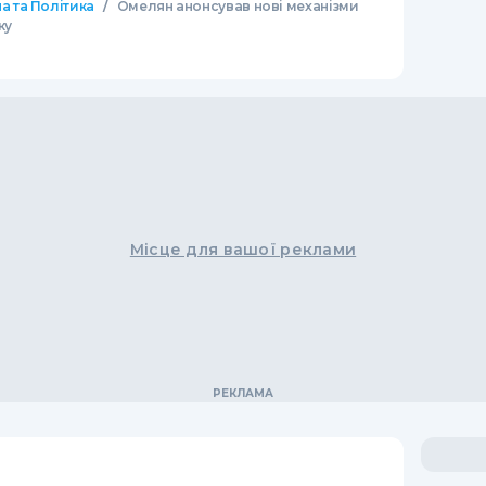
/
а та Політика
Омелян анонсував нові механізми
ку
Місце для вашої реклами