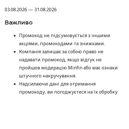
03.08.2026 — 31.08.2026
Важливо
Промокод не підсумовується з іншими
акціями, промокодами та знижками.
Компанія залишає за собою право не
надавати промокод, якщо відгук не
пройшов модерацію Minfin або має ознаки
штучного накручування.
Надсилаючи дані для отримання
промокоду, ви погоджуєтеся на їх обробку
компанією MyCredit виключно з метою
перевірки участі в акції. Ваші персональні
дані не передаються третім особам.
Промокод потрібно використати до