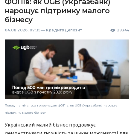
ФОПів: як UGB (Укргазбанк)
нарощує підтримку малого
бізнесу
04.08.2026, 07:35
—
Кредит&Депозит
29344
Понад пів мільярда гривень для ФОПів: як UGB (Укргазбанк) нарощує
підтримку малого бізнесу
Український малий бізнес продовжує
демонструвати гнучкість та шукає можливості для