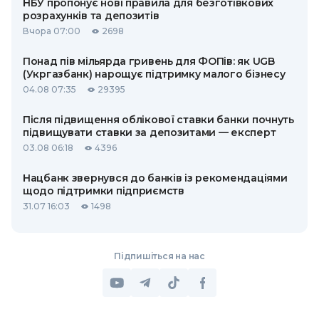
НБУ пропонує нові правила для безготівкових
розрахунків та депозитів
Вчора 07:00
2698
Понад пів мільярда гривень для ФОПів: як UGB
(Укргазбанк) нарощує підтримку малого бізнесу
04.08 07:35
29395
Після підвищення облікової ставки банки почнуть
підвищувати ставки за депозитами — експерт
03.08 06:18
4396
Нацбанк звернувся до банків із рекомендаціями
щодо підтримки підприємств
31.07 16:03
1498
Підпишіться на нас