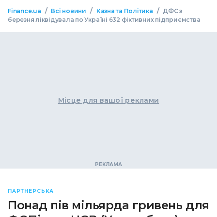
/
/
/
Finance.ua
Всі новини
Казна та Політика
ДФС з
березня ліквідувала по Україні 632 фіктивних підприємства
Місце для вашої реклами
ПАРТНЕРСЬКА
Понад пів мільярда гривень для