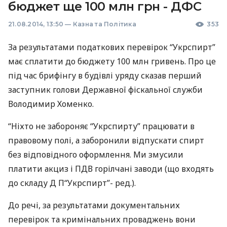
бюджет ще 100 млн грн - ДФС
21.08.2014, 13:50
—
Казна та Політика
353
За результатами податкових перевірок “Укрспирт”
має сплатити до бюджету 100 млн гривень. Про це
під час брифінгу в будівлі уряду сказав перший
заступник голови Державної фіскальної служби
Володимир Хоменко.
“Ніхто не забороняє “Укрспирту” працювати в
правовому полі, а заборонили відпускати спирт
без відповідного оформлення. Ми змусили
платити акциз і
ПДВ
горілчані заводи (що входять
до складу Д П“Укрспирт”- ред.).
До речі, за результатами документальних
перевірок та кримінальних проваджень вони