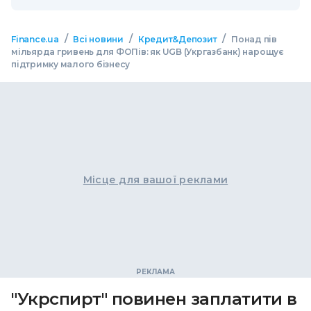
/
/
/
Finance.ua
Всі новини
Кредит&Депозит
Понад пів
мільярда гривень для ФОПів: як UGB (Укргазбанк) нарощує
підтримку малого бізнесу
Місце для вашої реклами
"Укрспирт" повинен заплатити в