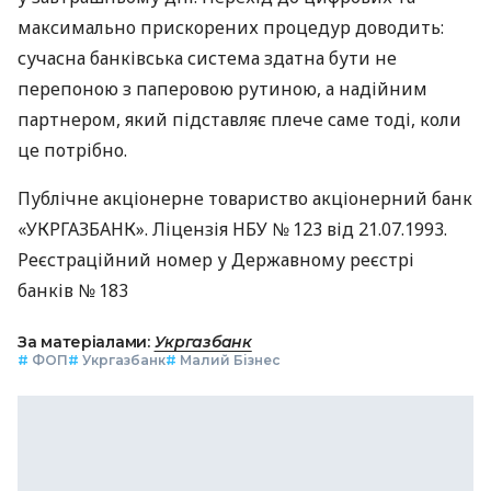
максимально прискорених процедур доводить:
сучасна банківська система здатна бути не
перепоною з паперовою рутиною, а надійним
партнером, який підставляє плече саме тоді, коли
це потрібно.
Публічне акціонерне товариство акціонерний банк
«УКРГАЗБАНК». Ліцензія НБУ № 123 від 21.07.1993.
Реєстраційний номер у Державному реєстрі
банків № 183
За матеріалами:
Укргазбанк
#
ФОП
#
Укргазбанк
#
Малий Бізнес