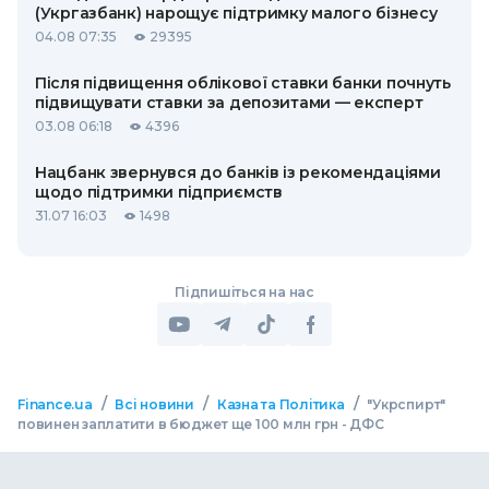
(Укргазбанк) нарощує підтримку малого бізнесу
04.08 07:35
29395
Після підвищення облікової ставки банки почнуть
підвищувати ставки за депозитами — експерт
03.08 06:18
4396
Нацбанк звернувся до банків із рекомендаціями
щодо підтримки підприємств
31.07 16:03
1498
Підпишіться на нас
/
/
/
Finance.ua
Всі новини
Казна та Політика
"Укрспирт"
повинен заплатити в бюджет ще 100 млн грн - ДФС