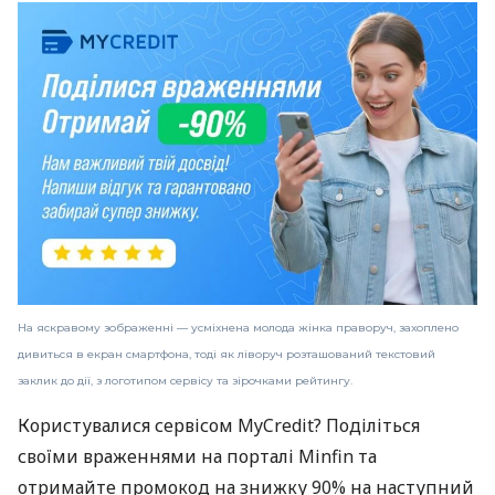
На яскравому зображенні — усміхнена молода жінка праворуч, захоплено
дивиться в екран смартфона, тоді як ліворуч розташований текстовий
заклик до дії, з логотипом сервісу та зірочками рейтингу.
Користувалися сервісом MyCredit? Поділіться
своїми враженнями на порталі Minfin та
отримайте промокод на знижку 90% на наступний