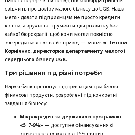
нашого портфеля на понад пів мільярда гривень
свідчить про довіру малого бізнесу до UGB. Наша
мета - давати підприємцям не просто кредитні
кошти, а зручні інструменти для розвитку без
зайвої бюрократії, щоб вони могли повністю
зосередитися на своїй справі», — зазначає
Тетяна
Корнієнко, директорка департаменту малого і
середнього бізнесу UGB.
Три рішення під різні потреби
Наразі банк пропонує підприємцям три базові
фінансові продукти, розроблені під конкретні
завдання бізнесу:
Мікрокредит за державною програмою
«5−7-9%»
— доступне фінансування зі
зниженою ставкою від 15% річних.