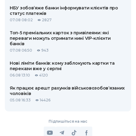
НБУ зобов’яже банки інформувати клієнтів про
статус платежів
07.08 08:02
2827
Топ-5 преміальних карток з привілеями: які
переваги можуть отримати нині VIP-клієнти
банків
07.08 06:50
943
Нові ліміти банків: кому заблокують картки та
перекази вже у серпні
06.08 13:10
4120
Як працює арешт рахунків військовозобов’язаних
чоловіків
05.08 16:33
14426
Підпишіться на нас