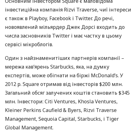
Основним інвестором Square є маловідома
інвестиційна компанія Rizvi Traverse, чиї інтереси
є також в Playboy, Facebook і Twitter. До речі,
новоявлений мільярдер Джек Дорсі входить до
числа засновників Twitter і має частку в цьому
сервісі мікроблогів.
Один з найзнаменитіших партнерів компанії –
мережа кав’ярень Starbucks, яка, на думку
експертів, може обігнати на біржі McDonald’s. У
2012 р. Square отримав від інвесторів $200 млн.
Загальний обсяг залучених коштів становить $345
млн. Інвестори: Citi Ventures, Khosla Ventures,
Kleiner Perkins Caufield & Byers, Rizvi Traverse
Management, Sequoia Capital, Starbucks, і Tiger
Global Management.