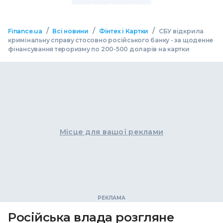
/
/
/
Finance.ua
Всі новини
Фінтех і Картки
СБУ відкрила
кримінальну справу стосовно російського банку - за щоденне
фінансування тероризму по 200-500 доларів на картки
Місце для вашої реклами
Російська влада розгляне