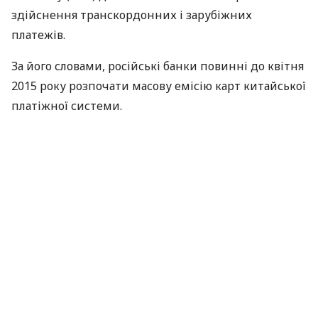
здійснення транскордонних і зарубіжних
платежів.
За його словами, російські банки повинні до квітня
2015 року розпочати масову емісію карт китайської
платіжної системи.
При цьому банкір хоче одночасно з цим вести
переговори з Visa і MasterСard про недопущення в
подальшому повтору блокування російських карт.
Нагадаємо,
СUP
– єдина національна платіжна
система Китаю. Вона заснована в 2002 році за
підтримки Центрального банку
КНР
. Компанія
China UnionPay об’єднує близько 300 кредитних
організацій в Китаї і за його межами. На сьогодні в
світі в обігу перебуває більше 2,7 млрд банківських