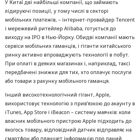
У Китаї дві найбільші компанії, що займають
лідируючі позиції, у тому числі в секторі
мобільних платежів, – інтернет-провайдер Tencent
і мережевий ритейлер Alibaba, готується до
виходу на
IPO
в Нью-Йорку. Обидві компанії мають
сервіси мобільних гаманців, і гіганти китайського
ринку активно впроваджують технології в побут.
При оплаті в деяких магазинах і, наприклад, таксі
передбачені знижки для тих, хто оплачує послуги
або товари з рахунку мобільного гаманця.
Інший високотехнологічний гігант, Apple,
використовує технологію з прив’язкою до акаунту в
iTunes, App Store і iBeacon – систему маячків: коли
власник мобільного пристрою Apple підходить до
якогось товару, відповідний датчик відправляє на
смартфон або планшет інформацію про даний