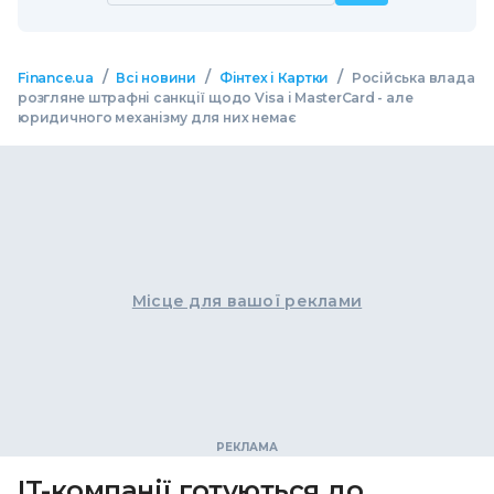
/
/
/
Finance.ua
Всі новини
Фінтех і Картки
Російська влада
розгляне штрафні санкції щодо Visa і MasterCard - але
юридичного механізму для них немає
Місце для вашої реклами
IT-компанії готуються до