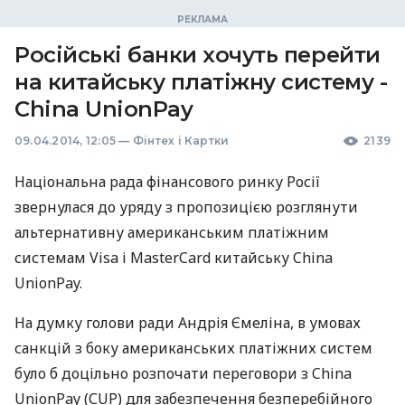
Російські банки хочуть перейти
на китайську платіжну систему -
China UnionPay
09.04.2014, 12:05
—
Фінтех і Картки
2139
Національна рада фінансового ринку Росії
звернулася до уряду з пропозицією розглянути
альтернативну американським платіжним
системам Visa і MasterCard китайську China
UnionPay.
На думку голови ради Андрія Ємеліна, в умовах
санкцій з боку американських платіжних систем
було б доцільно розпочати переговори з China
UnionPay (
СUP
) для забезпечення безперебійного