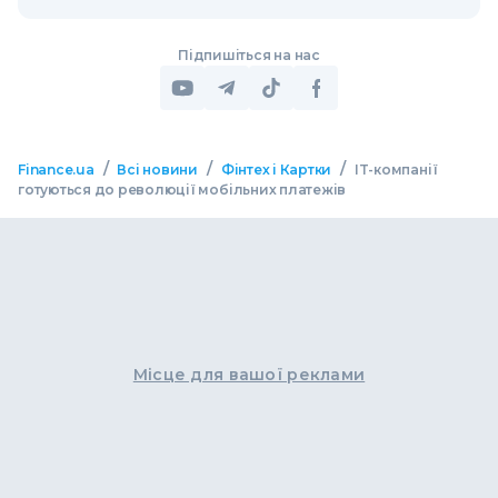
Підпишіться на нас
/
/
/
Finance.ua
Всі новини
Фінтех і Картки
IT-компанії
готуються до революції мобільних платежів
Місце для вашої реклами