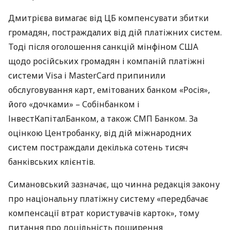
Дмитрієва вимагає від ЦБ компенсувати збитки
громадян, постраждалих від дій платіжних систем.
Тоді після оголошення санкцій мінфіном
США
щодо російських громадян і компаній платіжні
системи Visa і MasterCard припинили
обслуговування карт, емітованих банком «Росія»,
його «дочками» – Собінбанком і
ІнвестКапіталБанком, а також
СМП
Банком. За
оцінкою Центробанку, від дій міжнародних
систем постраждали декілька сотень тисяч
банківських клієнтів.
Симановський зазначає, що чинна редакція закону
про національну платіжну систему «передбачає
компенсації втрат користувачів карток», тому
питання про доцільність поширення