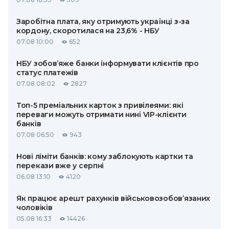
Заробітна плата, яку отримують українці з-за
кордону, скоротилася на 23,6% - НБУ
07.08 10:00
652
НБУ зобов’яже банки інформувати клієнтів про
статус платежів
07.08 08:02
2827
Топ-5 преміальних карток з привілеями: які
переваги можуть отримати нині VIP-клієнти
банків
07.08 06:50
943
Нові ліміти банків: кому заблокують картки та
перекази вже у серпні
06.08 13:10
4120
Як працює арешт рахунків військовозобов’язаних
чоловіків
05.08 16:33
14426