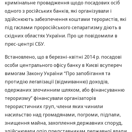
кримінальне провадження щодо посадових осіб
одного з російських банків, які організували і
здійснюють забезпечення коштами терористів, які
під гаслами проросійського сепаратизму діють в
східних областях України. Про це повідомили в
прес-центрі
СБУ
.
Встановлено, що в березні-квітні 2014 р. посадові
особи центрального офісу банку в Києві всупереч
вимогам Закону України “Про запобігання та
протидію легалізації (відмиванню) доходів,
одержаних злочинним шляхом, або фінансуванню
тероризму” фінансували організаторів
терористичних груп, члени яких чинили
насильство над громадянами, погроми, підпали,
знищення майна, захоплення державних споруд,
здійснювали опір представникам державної влади