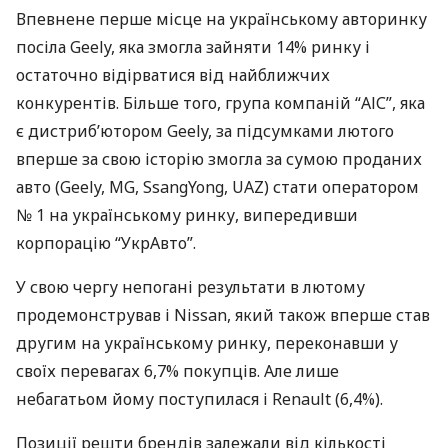
Впевнене перше місце на українському авторинку
посіла Geely, яка змогла зайняти 14% ринку і
остаточно відірватися від найближчих
конкурентів. Більше того, група компаній “
АІС
”, яка
є дистриб’ютором Geely, за підсумками лютого
вперше за свою історію змогла за сумою проданих
авто (Geely, MG, SsangYong,
UAZ
) стати оператором
№ 1 на українському ринку, випередивши
корпорацію “УкрАвто”.
У свою чергу непогані результати в лютому
продемонстрував і Nissan, який також вперше став
другим на українському ринку, переконавши у
своїх перевагах 6,7% покупців. Але лише
небагатьом йому поступилася і Renault (6,4%).
Позиції решти брендів залежали від кількості