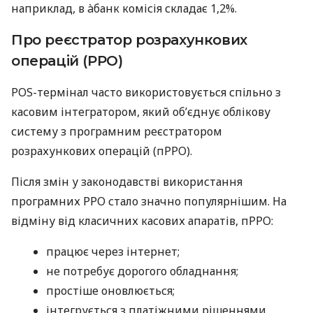
наприклад, в àбанк комісія складає 1,2%.
Про реєстратор розрахункових
операцій (РРО)
POS-термінал часто використовується спільно з
касовим інтегратором, який об’єднує облікову
систему з програмним реєстратором
розрахункових операцій (пРРО).
Після змін у законодавстві використання
програмних РРО стало значно популярнішим. На
відміну від класичних касових апаратів, пРРО:
працює через інтернет;
не потребує дорогого обладнання;
простіше оновлюється;
інтегрується з платіжними рішеннями.