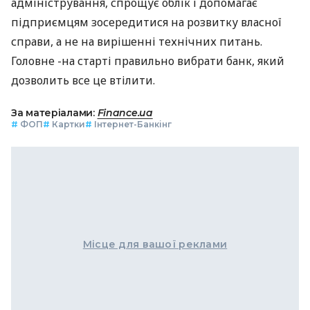
адміністрування, спрощує облік і допомагає
підприємцям зосередитися на розвитку власної
справи, а не на вирішенні технічних питань.
Головне -на старті правильно вибрати банк, який
дозволить все це втілити.
За матеріалами:
Finance.ua
#
ФОП
#
Картки
#
Інтернет-Банкінг
Місце для вашої реклами