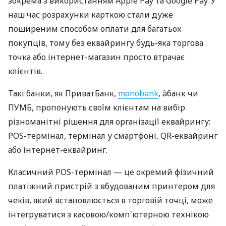
зокрема з використанням Apple Pay та Google Pay. У
наш час розрахунки карткою стали дуже
поширеним способом оплати для багатьох
покупців, тому без еквайрингу будь-яка торгова
точка або інтернет-магазин просто втрачає
клієнтів.
Такі банки, як ПриватБанк,
monobank
, àбанк чи
ПУМБ, пропонують своїм клієнтам на вибір
різноманітні рішення для організації еквайрингу:
POS-термінал, термінал у смартфоні, QR-еквайринг
або інтернет-еквайринг.
Класичний POS-термінал — це окремий фізичний
платіжний пристрій з вбудованим принтером для
чеків, який встановлюється в торговій точці, може
інтегруватися з касовою/комп'ютерною технікою