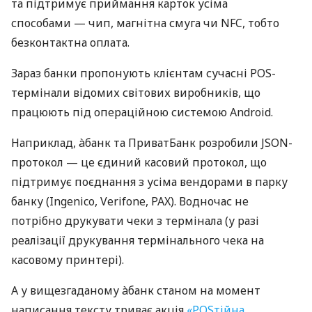
та підтримує приймання карток усіма
способами — чип, магнітна смуга чи NFC, тобто
безконтактна оплата.
Зараз банки пропонують клієнтам сучасні POS-
термінали відомих світових виробників, що
працюють під операційною системою Android.
Наприклад, àбанк та ПриватБанк розробили JSON-
протокол — це єдиний касовий протокол, що
підтримує поєднання з усіма вендорами в парку
банку (Ingenico, Verifone, PAX). Водночас не
потрібно друкувати чеки з термінала (у разі
реалізації друкування термінального чека на
касовому принтері).
А у вищезгаданому àбанк станом на момент
написання тексту триває акція
«POSтійна