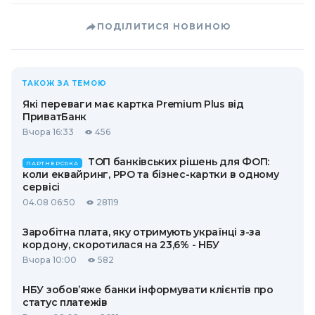
ПОДІЛИТИСЯ НОВИНОЮ
ТАКОЖ ЗА ТЕМОЮ
Які переваги має картка Premium Plus від
ПриватБанк
Вчора 16:33
456
ТОП банківських рішень для ФОП:
ПАРТНЕРСЬКА
коли еквайринг, РРО та бізнес-картки в одному
сервісі
04.08 06:50
28119
Заробітна плата, яку отримують українці з-за
кордону, скоротилася на 23,6% - НБУ
Вчора 10:00
582
НБУ зобов’яже банки інформувати клієнтів про
статус платежів