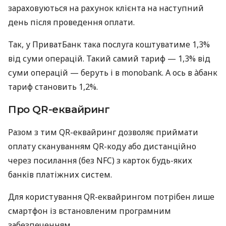
зараховуються на рахунок клієнта на наступний
день після проведення оплати.
Так, у ПриватБанк така послуга коштуватиме 1,3%
від суми операцій. Такий самий тариф — 1,3% від
суми операцій — беруть і в monobank. А ось в àбанк
тариф становить 1,2%.
Про QR-еквайринг
Разом з тим QR-еквайринг дозволяє приймати
оплату скануванням QR-коду або дистанційно
через посилання (без NFC) з карток будь-яких
банків платіжних систем.
Для користування QR-еквайрингом потрібен лише
смартфон із встановленим програмним
забезпеченням.