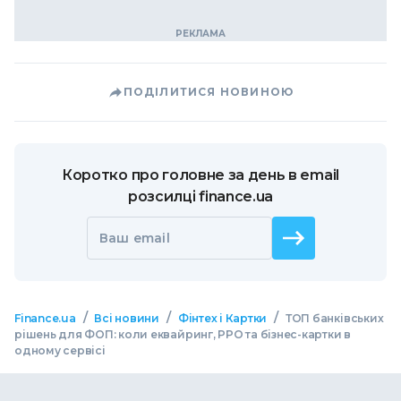
ПОДІЛИТИСЯ НОВИНОЮ
Коротко про головне за день в email
розсилці finance.ua
Ваш email
/
/
/
Finance.ua
Всі новини
Фінтех і Картки
ТОП банківських
рішень для ФОП: коли еквайринг, РРО та бізнес-картки в
одному сервісі