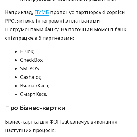
Наприклад,
ПУМБ
пропонує партнерські сервіси
РРО, які вже інтегровані з платіжними
інструментами банку. На поточний момент банк
співпрацює з 6 партнерами:
E-чек;
CheckBox;
SM-POS;
Cashalot;
ВчасноКаса;
СмартКаса.
Про бізнес-картки
Бізнес-картка для ФОП забезпечує виконання
наступних процесів: