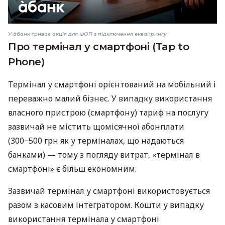
У àбанк триває акція для ФОП з підключення еквайрингу
Про термінал у смартфоні (Tap to
Phone)
Термінал у смартфоні орієнтований на мобільний і
переважно малий бізнес. У випадку використання
власного пристрою (смартфону) тариф на послугу
зазвичай не містить щомісячної абонплати
(300−500 грн як у терміналах, що надаються
банками) — тому з погляду витрат, «термінал в
смартфоні» є більш економним.
Зазвичай термінал у смартфоні використовується
разом з касовим інтегратором. Кошти у випадку
використання термінала у смартфоні