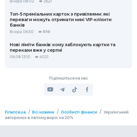
Вчора 08:02
2621
Топ-5 преміальних карток з привілеями: які
переваги можуть отримати нині VIP-клієнти
банків
Вчора 06:50
898
Нові ліміти банків: кому заблокують картки та
перекази вже у серпні
06.08 13:10
4021
Підпишіться на нас
/
/
/
Finance.ua
Всі новини
Особисті фінанси
Український
авторинок в лютому виріс на 20%