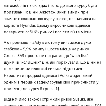
автомобілів на складах і того, до якого курсу були
прив’язані їх ціни. Ажіотаж, який виник при
значних коливаннях курсу валют, позначився на
користь Hyundai. Цьому виробникові вдалося
повернути собі 6% ринку і посісти п’яте місце.
А от реалізація
ЗАЗ
у в лютому виявилася дуже
слабкою – 5,9% ринку і шосте місце на ринку.
Схоже,
ЗАЗ
просто не потрапив до “wish list”
шукачів “колишніх” цін, які порахували, що ціни на
ці машини не повинні сильно піднятися.
Наростити продажі вдалося і Volkswagen, який
одним з перших задекларував свої прайс-листи у
прив’язці до курсу 8 грн за 1$.
Відзначимо також і стрімкий ривок Suzuki, яка
завдяки вдалому старту продажів нової моделі SX4