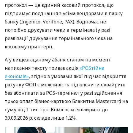
протокол — це єдиний касовий протокол, що
підтримує поєднання з усіма вендорами в парку
банку (Ingenico, Verifone, PAX). Водночас не
потрібно друкувати чеки з термінала (у разі
реалізації друкування термінального чека на
касовому принтері).
А у вищезгаданому àбанк станом на момент
написання тексту триває акція
«POSтійна
економія»
, згідно з умовами якої під час відкриття
рахунку ФОП є можливість підключити еквайринг
без абонплати за POS-термінал у разі здійснення
трьох оплат бізнес-карткою Блакитна Mastercard на
суму від 1 тис. грн. Комісія за еквайринг до
30.09.2026 р. складе лише 1,2%.