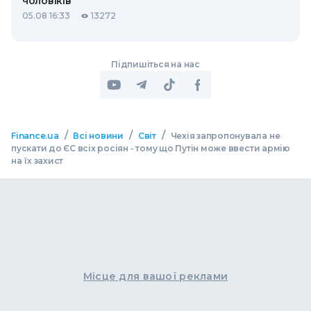
чоловіків
05.08 16:33
13272
Підпишіться на нас
/
/
/
Finance.ua
Всі новини
Світ
Чехія запропонувала не
пускати до ЄС всіх росіян - тому що Путін може ввести армію
на їх захист
Місце для вашої реклами