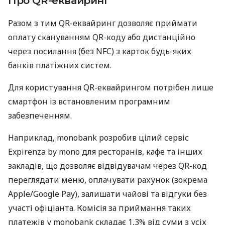
Про QR-еквайринг
Разом з тим QR-еквайринг дозволяє приймати
оплату скануванням QR-коду або дистанційно
через посилання (без NFC) з карток будь-яких
банків платіжних систем.
Для користування QR-еквайрингом потрібен лише
смартфон із встановленим програмним
забезпеченням.
Наприклад, monobank розробив цілий сервіс
Expirenza by mono для ресторанів, кафе та інших
закладів, що дозволяє відвідувачам через QR-код
переглядати меню, оплачувати рахунок (зокрема
Apple/Google Pay), залишати чайові та відгуки без
участі офіціанта. Комісія за приймання таких
платежів у monobank складає 1,3% від суми з усіх