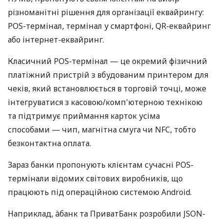
різноманітні рішення для організації еквайрингу:
POS-термінал, термінал у смартфоні, QR-еквайринг
або інтернет-еквайринг.
Класичний POS-термінал — це окремий фізичний
платіжний пристрій з вбудованим принтером для
чеків, який встановлюється в торговій точці, може
інтегруватися з касовою/комп'ютерною технікою
та підтримує приймання карток усіма
способами — чип, магнітна смуга чи NFC, тобто
безконтактна оплата.
Зараз банки пропонують клієнтам сучасні POS-
термінали відомих світових виробників, що
працюють під операційною системою Android.
Наприклад, àбанк та ПриватБанк розробили JSON-