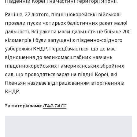
Південній Кореї і на частині території Японії.
Раніше, 27 лютого, північнокорейські військові
провели пуски чотирьох балістичних ракет малої
дальності. Всі ракети мали дальність не більше 200
кілометрів і були запущені з південно-східного
узбережжя
КНДР
. Передбачається, що це має
відношення до великомасштабних навчань
південнокорейських і американських збройних
сил, що проводяться зараз на півдні Кореї, які
Пхеньян називає відпрацюванням вторгнення в
КНДР
.
За матеріалами:
ІТАР-ТАСС