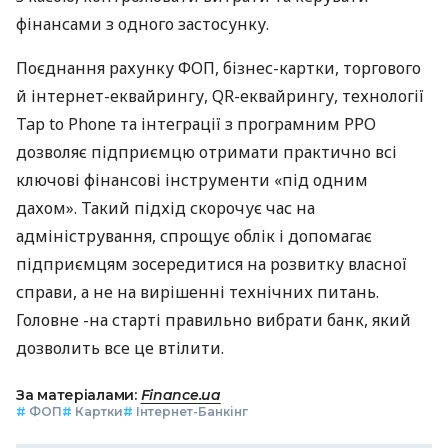
фінансами з одного застосунку.
Поєднання рахунку ФОП, бізнес-картки, торгового
й інтернет-еквайрингу, QR-еквайрингу, технології
Tap to Phone та інтеграції з програмним РРО
дозволяє підприємцю отримати практично всі
ключові фінансові інструменти «під одним
дахом». Такий підхід скорочує час на
адміністрування, спрощує облік і допомагає
підприємцям зосередитися на розвитку власної
справи, а не на вирішенні технічних питань.
Головне -на старті правильно вибрати банк, який
дозволить все це втілити.
За матеріалами:
Finance.ua
#
ФОП
#
Картки
#
Інтернет-Банкінг