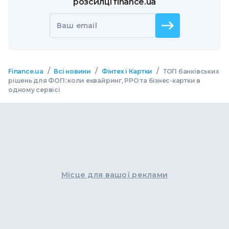
розсилці finance.ua
Ваш email
/
/
/
Finance.ua
Всі новини
Фінтех і Картки
ТОП банківських
рішень для ФОП: коли еквайринг, РРО та бізнес-картки в
одному сервісі
Місце для вашої реклами