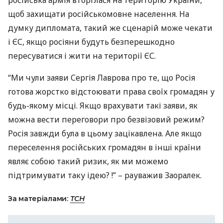
російська армія вторглася на територію України,
щоб захищати російськомовне населення. На
думку дипломата, такий же сценарій може чекати
і ЄС, якщо росіяни будуть безперешкодно
пересуватися і жити на території ЄС.
“Ми чули заяви Сергія Лаврова про те, що Росія
готова жорстко відстоювати права своїх громадян у
будь-якому місці. Якщо врахувати такі заяви, як
можна вести переговори про безвізовий режим?
Росія завжди була в цьому зацікавлена. Але якщо
переселення російських громадян в інші країни
являє собою такий ризик, як ми можемо
підтримувати таку ідею? !” – pауважив Заоралек.
За матеріалами:
ТСН