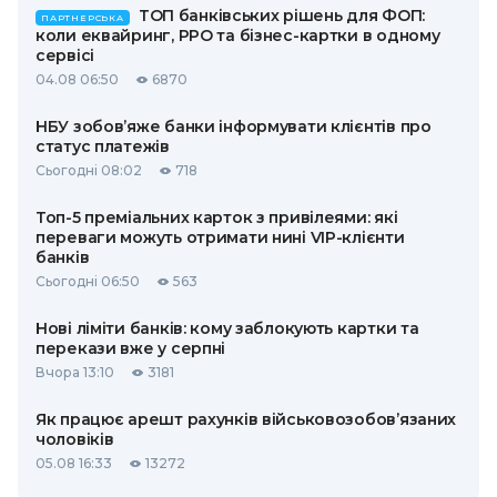
ТОП банківських рішень для ФОП:
ПАРТНЕРСЬКА
коли еквайринг, РРО та бізнес-картки в одному
сервісі
04.08 06:50
6870
НБУ зобов’яже банки інформувати клієнтів про
статус платежів
Сьогодні 08:02
718
Топ-5 преміальних карток з привілеями: які
переваги можуть отримати нині VIP-клієнти
банків
Сьогодні 06:50
563
Нові ліміти банків: кому заблокують картки та
перекази вже у серпні
Вчора 13:10
3181
Як працює арешт рахунків військовозобов’язаних
чоловіків
05.08 16:33
13272