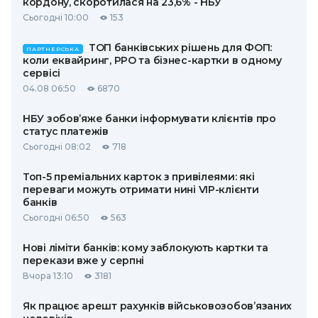
кордону, скоротилася на 23,6% - НБУ
Сьогодні 10:00
153
ТОП банківських рішень для ФОП:
ПАРТНЕРСЬКА
коли еквайринг, РРО та бізнес-картки в одному
сервісі
04.08 06:50
6870
НБУ зобов’яже банки інформувати клієнтів про
статус платежів
Сьогодні 08:02
718
Топ-5 преміальних карток з привілеями: які
переваги можуть отримати нині VIP-клієнти
банків
Сьогодні 06:50
563
Нові ліміти банків: кому заблокують картки та
перекази вже у серпні
Вчора 13:10
3181
Як працює арешт рахунків військовозобов’язаних