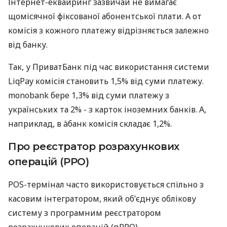
Інтернет-еквайринг зазвичай не вимагає
щомісячної фіксованої абонентської плати. А от
комісія з кожного платежу відрізняється залежно
від банку.
Так, у ПриватБанк під час використання системи
LiqPay комісія становить 1,5% від суми платежу.
monobank бере 1,3% від суми платежу з
українських та 2% - з карток іноземних банків. А,
наприклад, в àбанк комісія складає 1,2%.
Про реєстратор розрахункових
операцій (РРО)
POS-термінал часто використовується спільно з
касовим інтегратором, який об’єднує облікову
систему з програмним реєстратором
розрахункових операцій (пРРО).