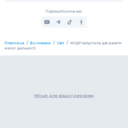
Підпишіться на нас
/
/
/
Finance.ua
Всі новини
Світ
КНДР запустила дві ракети
малої дальності
Місце для вашої реклами