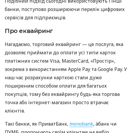
Подібний підхід сьогодні використовують і інші
банки, поступово розширюючи перелік цифрових
сервісів для підприємців.
Про еквайринг
Нагадаємо, торговий еквайринг — це послуга, яка
дозволяє приймати до оплати усі типи карток
платіжних систем Visa, MasterCard, «Простір»,
зокрема з використанням Apple Pay та Google Pay. У
наш час розрахунки карткою стали дуже
поширеним способом оплати для багатьох
покупців, тому без еквайрингу будь-яка торгова
точка або інтернет-магазин просто втрачає
клієнтів.
Такі банки, як ПриватБанк,
monobank
, àбанк чи
ПУМБ, пропонують своїм клієнтам на вибір