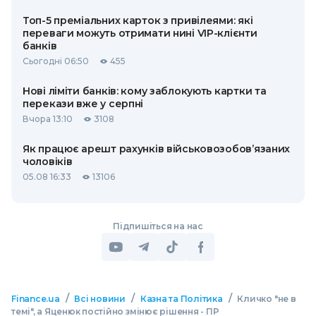
Топ-5 преміальних карток з привілеями: які
переваги можуть отримати нині VIP-клієнти
банків
Сьогодні 06:50
455
Нові ліміти банків: кому заблокують картки та
перекази вже у серпні
Вчора 13:10
3108
Як працює арешт рахунків військовозобов’язаних
чоловіків
05.08 16:33
13106
Підпишіться на нас
/
/
/
Finance.ua
Всі новини
Казна та Політика
Кличко "не в
темі", а Яценюк постійно змінює рішення - ПР