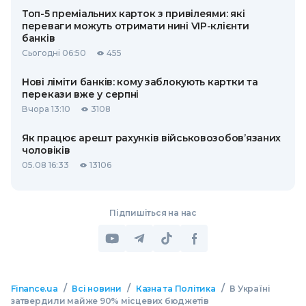
Топ-5 преміальних карток з привілеями: які
переваги можуть отримати нині VIP-клієнти
банків
Сьогодні 06:50
455
Нові ліміти банків: кому заблокують картки та
перекази вже у серпні
Вчора 13:10
3108
Як працює арешт рахунків військовозобов’язаних
чоловіків
05.08 16:33
13106
Підпишіться на нас
/
/
/
Finance.ua
Всі новини
Казна та Політика
В Україні
затвердили майже 90% місцевих бюджетів