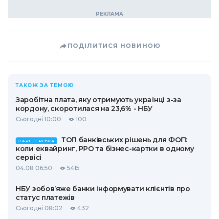
ПОДІЛИТИСЯ НОВИНОЮ
ТАКОЖ ЗА ТЕМОЮ
Заробітна плата, яку отримують українці з-за
кордону, скоротилася на 23,6% - НБУ
Сьогодні 10:00
100
ТОП банківських рішень для ФОП:
ПАРТНЕРСЬКА
коли еквайринг, РРО та бізнес-картки в одному
сервісі
04.08 06:50
5415
НБУ зобов’яже банки інформувати клієнтів про
статус платежів
Сьогодні 08:02
432