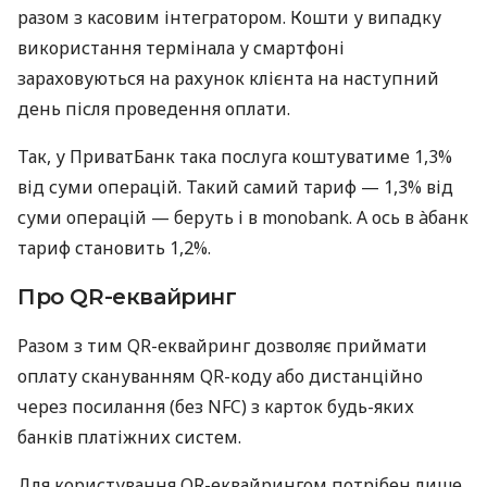
разом з касовим інтегратором. Кошти у випадку
використання термінала у смартфоні
зараховуються на рахунок клієнта на наступний
день після проведення оплати.
Так, у ПриватБанк така послуга коштуватиме 1,3%
від суми операцій. Такий самий тариф — 1,3% від
суми операцій — беруть і в monobank. А ось в àбанк
тариф становить 1,2%.
Про QR-еквайринг
Разом з тим QR-еквайринг дозволяє приймати
оплату скануванням QR-коду або дистанційно
через посилання (без NFC) з карток будь-яких
банків платіжних систем.
Для користування QR-еквайрингом потрібен лише