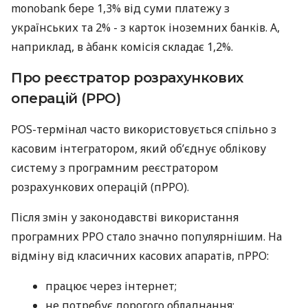
monobank бере 1,3% від суми платежу з
українських та 2% - з карток іноземних банків. А,
наприклад, в àбанк комісія складає 1,2%.
Про реєстратор розрахункових
операцій (РРО)
POS-термінал часто використовується спільно з
касовим інтегратором, який об’єднує облікову
систему з програмним реєстратором
розрахункових операцій (пРРО).
Після змін у законодавстві використання
програмних РРО стало значно популярнішим. На
відміну від класичних касових апаратів, пРРО:
працює через інтернет;
не потребує дорогого обладнання;