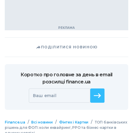
ПОДІЛИТИСЯ НОВИНОЮ
Коротко про головне за день в email
розсилці finance.ua
Ваш email
/
/
/
Finance.ua
Всі новини
Фінтех і Картки
ТОП банківських
рішень для ФОП: коли еквайринг, РРО та бізнес-картки в
одному сервісі