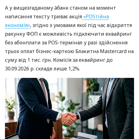
А у вищезгаданому àбанк станом на момент
написання тексту триває акція
«POSтійна
економія»
, згідно з умовами якої під час відкриття
рахунку ФОП є можливість підключити еквайринг
без абонплати за POS-термінал у разі здійснення
трьох оплат бізнес-карткою Блакитна Mastercard на
суму від 1 тис. грн. Комісія за еквайринг до
30.09.2026 р. складе лише 1,2%.