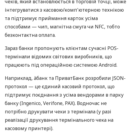
чеків, який встановлюється в торговій точці, може
інтегруватися з касовою/комп'ютерною технікою
та підтримує приймання карток усіма
способами — чип, магнітна смуга чи NFC, тобто
безконтактна оплата.
Зараз банки пропонують клієнтам сучасні POS-
термінали відомих світових виробників, що
працюють під операційною системою Android.
Наприклад, àбанк та ПриватБанк розробили JSON-
протокол — це єдиний касовий протокол, що
підтримує поєднання з усіма вендорами в парку
банку (Ingenico, Verifone, PAX). Водночас не
потрібно друкувати чеки з термінала (у разі
реалізації друкування термінального чека на
касовому принтері).