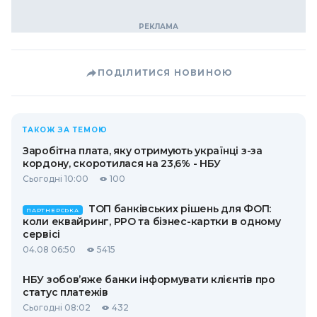
ПОДІЛИТИСЯ НОВИНОЮ
ТАКОЖ ЗА ТЕМОЮ
Заробітна плата, яку отримують українці з-за
кордону, скоротилася на 23,6% - НБУ
Сьогодні 10:00
100
ТОП банківських рішень для ФОП:
ПАРТНЕРСЬКА
коли еквайринг, РРО та бізнес-картки в одному
сервісі
04.08 06:50
5415
НБУ зобов’яже банки інформувати клієнтів про
статус платежів
Сьогодні 08:02
432