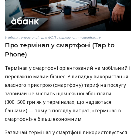
У àбанк триває акція для ФОП з підключення еквайрингу
Про термінал у смартфоні (Tap to
Phone)
Термінал у смартфоні орієнтований на мобільний і
переважно малий бізнес. У випадку використання
власного пристрою (смартфону) тариф на послугу
зазвичай не містить щомісячної абонплати
(300−500 грн як у терміналах, що надаються
банками) — тому з погляду витрат, «термінал в
смартфоні» є більш економним.
Зазвичай термінал у смартфоні використовується