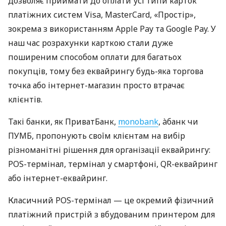
дозволяє приймати до оплати усі типи карток
платіжних систем Visa, MasterCard, «Простір»,
зокрема з використанням Apple Pay та Google Pay. У
наш час розрахунки карткою стали дуже
поширеним способом оплати для багатьох
покупців, тому без еквайрингу будь-яка торгова
точка або інтернет-магазин просто втрачає
клієнтів.
Такі банки, як ПриватБанк,
monobank
, àбанк чи
ПУМБ, пропонують своїм клієнтам на вибір
різноманітні рішення для організації еквайрингу:
POS-термінал, термінал у смартфоні, QR-еквайринг
або інтернет-еквайринг.
Класичний POS-термінал — це окремий фізичний
платіжний пристрій з вбудованим принтером для