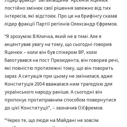
Лідер фракції “Батьківщина” Арсеній Яценюк
постійно змінює свої рішення залежно від тих
інтересів, які відстоює. Про це на брифінгу сказав
лідер фракції Партії регіонів Олександр Єфремов.
“Я зрозумію В.Кличка, який не в темі. Але я
акцентував увагу на тому, що сьогодні говорив
Яценюк – коли він був спікером ВР, коли
балотувався на пост Президента, він говорив речі,
які повністю протилежні тому, що він говорить
зараз. А ситуація при цьому не змінилася, адже
Конституція 2004 вважалася ним трагедією для
українського народу раніше. А сьогодні він
пропонує протиправним способом повернутися
до цієї Конституції”, – зазначив О.Єфремов.
“Через те, що люди на Майдані не зовсім