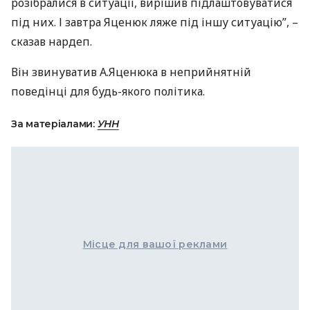
розібралися в ситуації, вирішив підлаштовуватися
під них. І завтра Яценюк ляже під іншу ситуацію”, –
сказав нардеп.
Він звинуватив А.Яценюка в неприйнятній
поведінці для будь-якого політика.
За матеріалами:
УНН
Місце для вашої реклами