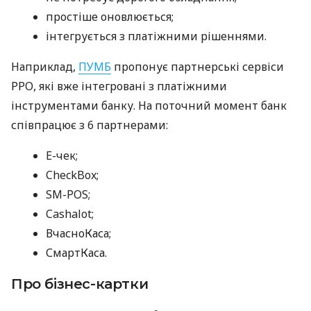
простіше оновлюється;
інтегрується з платіжними рішеннями.
Наприклад,
ПУМБ
пропонує партнерські сервіси
РРО, які вже інтегровані з платіжними
інструментами банку. На поточний момент банк
співпрацює з 6 партнерами:
E-чек;
CheckBox;
SM-POS;
Cashalot;
ВчасноКаса;
СмартКаса.
Про бізнес-картки