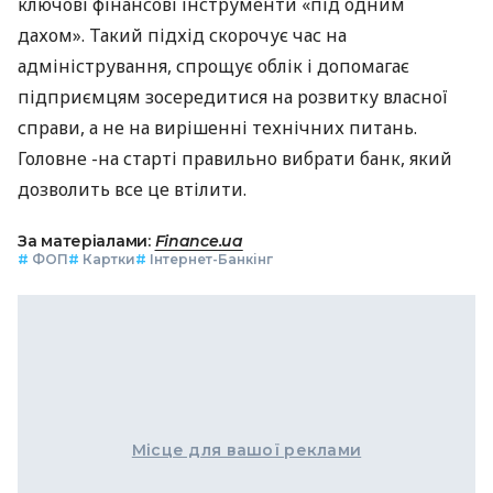
ключові фінансові інструменти «під одним
дахом». Такий підхід скорочує час на
адміністрування, спрощує облік і допомагає
підприємцям зосередитися на розвитку власної
справи, а не на вирішенні технічних питань.
Головне -на старті правильно вибрати банк, який
дозволить все це втілити.
За матеріалами:
Finance.ua
#
ФОП
#
Картки
#
Інтернет-Банкінг
Місце для вашої реклами