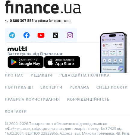
0 800 307 555
дзвінки безкоштовні
Застосунок від Finance.ua
ПРО НАС
РЕДАКЦІЯ
РЕДАКЦІЙНА ПОЛІТИКА
ПОЛІТИКА ШІ
ЕКСПЕРТИ
РЕКЛАМА
СПЕЦПРОЄКТИ
ПРАВИЛА КОРИСТУВАННЯ
КОНФІДЕНЦІЙНІСТЬ
КОНТАКТИ
© 2000–2026 Товариство з обмеженою відповідальністю
«Файненс.юа», свідоцтво на знак для товарів і послуг № 37423 від
16.02.2004, ЄДРПОУ 22929966. Адреса: вул. Миколи Грінченка, 4В, Київ,