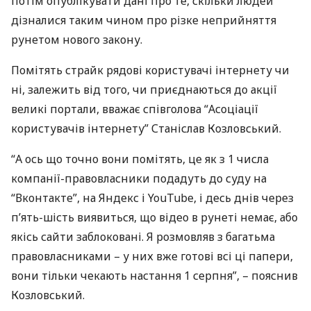
потім опублікувати дані про те, скільки людей
дізналися таким чином про різке неприйняття
рунетом нового закону.
Помітять страйк рядові користувачі інтернету чи
ні, залежить від того, чи приєднаються до акції
великі портали, вважає співголова “Асоціації
користувачів інтернету” Станіслав Козловський.
“А ось що точно вони помітять, це як з 1 числа
компанії-правовласники подадуть до суду на
“Вконтакте”, на Яндекс і YouTube, і десь днів через
п’ять-шість виявиться, що відео в рунеті немає, або
якісь сайти заблоковані. Я розмовляв з багатьма
правовласниками – у них вже готові всі ці папери,
вони тільки чекають настання 1 серпня”, – пояснив
Козловський.