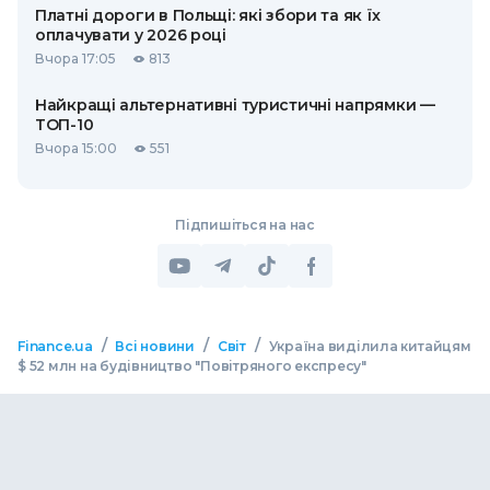
Платні дороги в Польщі: які збори та як їх
оплачувати у 2026 році
Вчора 17:05
813
Найкращі альтернативні туристичні напрямки —
ТОП-10
Вчора 15:00
551
Підпишіться на нас
/
/
/
Finance.ua
Всі новини
Світ
Україна виділила китайцям
$ 52 млн на будівництво "Повітряного експресу"