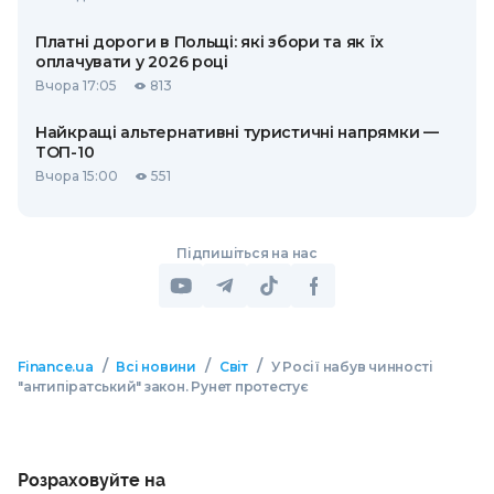
Платні дороги в Польщі: які збори та як їх
оплачувати у 2026 році
Вчора 17:05
813
Найкращі альтернативні туристичні напрямки —
ТОП-10
Вчора 15:00
551
Підпишіться на нас
/
/
/
Finance.ua
Всі новини
Світ
У Росії набув чинності
"антипіратський" закон. Рунет протестує
Розраховуйте на