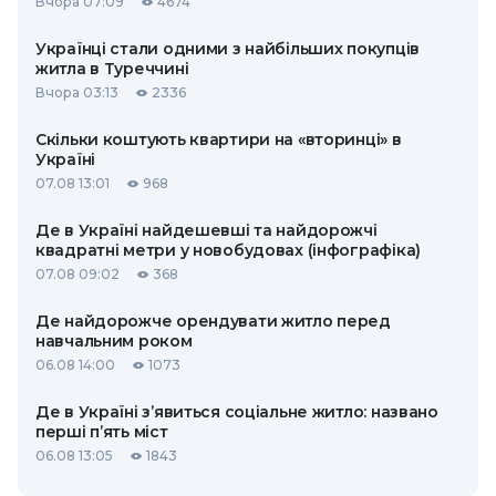
Вчора 07:09
4674
Українці стали одними з найбільших покупців
житла в Туреччині
Вчора 03:13
2336
Скільки коштують квартири на «вторинці» в
Україні
07.08 13:01
968
Де в Україні найдешевші та найдорожчі
квадратні метри у новобудовах (інфографіка)
07.08 09:02
368
Де найдорожче орендувати житло перед
навчальним роком
06.08 14:00
1073
Де в Україні з’явиться соціальне житло: названо
перші п’ять міст
06.08 13:05
1843