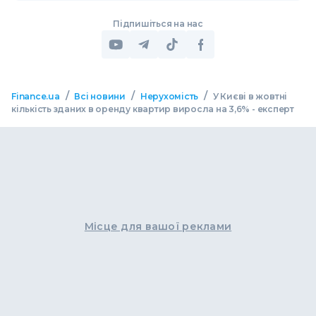
Підпишіться на нас
/
/
/
Finance.ua
Всі новини
Нерухомість
У Києві в жовтні
кількість зданих в оренду квартир виросла на 3,6% - експерт
Місце для вашої реклами