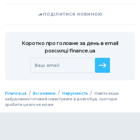
ПОДІЛИТИСЯ НОВИНОЮ
Коротко про головне за день в email
розсилці finance.ua
Ваш email
/
/
/
Finance.ua
Всі новини
Нерухомість
Навіть якщо
забудовник готовий інвестувати в довгобуд, сьогодні
зробити це він не може