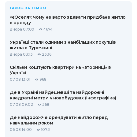
ТАКОЖ ЗА ТЕМОЮ
«єОселя»: чому не варто здавати придбане житло
в оренду
Вчора 07:09
4674
Українці стали одними з найбільших покупців
житла в Туреччині
Вчора 03:13
2336
Скільки коштують квартири на «вторинці» в
Україні
07.08 13:01
968
Де в Україні найдешевші та найдорожчі
квадратні метри у новобудовах (інфографіка)
07.08 09:02
368
Де найдорожче орендувати житло перед
навчальним роком
06.08 14:00
1073