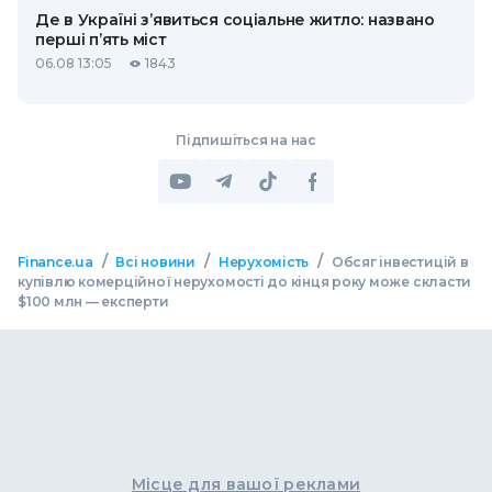
Де в Україні з’явиться соціальне житло: названо
перші п’ять міст
06.08 13:05
1843
Підпишіться на нас
/
/
/
Finance.ua
Всі новини
Нерухомість
Обсяг інвестицій в
купівлю комерційної нерухомості до кінця року може скласти
$100 млн — експерти
Місце для вашої реклами