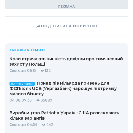
ПОДІЛИТИСЯ НОВИНОЮ
ТАКОЖ ЗА ТЕМОЮ
Коли втрачають чинність довідки про тимчасовий
захист у Польщі
Сьогодні 06:15
132
Понад пів мільярда гривень для
ПАРТНЕРСЬКА
ФОПів: як UGB (Укргазбанк) нарощує підтримку
малого бізнесу
04.08 07:35
35889
Виробництво Patriot в Україні: США розглядають
кілька варіантів
Сьогодні 04:54
442