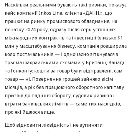
Наскільки реальними бувають такі ризики, показує
кейс компанії Inkos Line, клієнта «ДАНН.», що
працює на ринку промислового обладнання. На
початку 2024 року, одразу після серії успішних
міжнародних контрактів та інвестиції близько $1
млн у масштабування бізнесу, компанія розширила
коло постачальників — і одночасно зіткнулася з
трьома шахрайськими схемами у Британії, Канаді
та Гонконгу: кошти за товар були відправлені, сам
товар — ні. Повернення грошей зайняло вісім
місяців, а рік без працюючого оборотного капіталу
призвів до падіння обороту, судових ризиків і
втрати банківських лімітів — саме тих наслідків,
про які йшлося вище.
Щоб відновити ліквідність і не зупиняти