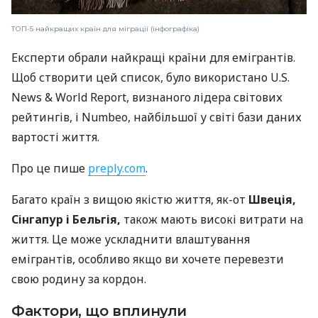
ТОП-5 найкращих країн для міграції (інфографіка)
Експерти обрали найкращі країни для емігрантів.
Щоб створити цей список, було використано U.S.
News & World Report, визнаного лідера світових
рейтингів, і Numbeo, найбільшої у світі бази даних
вартості життя.
Про це пише
preply.com
.
Багато країн з вищою якістю життя, як-от
Швеція,
Сінгапур і Бельгія,
також мають високі витрати на
життя. Це може ускладнити влаштування
емігрантів, особливо якщо ви хочете перевезти
свою родину за кордон.
Фактори, що вплинули