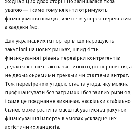
жодна з цих двох сторін не залишалася поза
увагою — і саме тому клієнти отримують
фінансування швидко, але не всупереч перевіркам,
а завдяки їм».
Для українських імпортерів, що нарощують
закупівлі на нових ринках, швидкість
фінансування і рівень перевірки контрагентів
дедалі частіше стають частиною одного рішення, а
не двома окремими треками чи статтями витрат.
Тож перевіреною угодою стає та угода, яку можна
профінансувати без затримок і без зайвих ризиків,
і саме це поєднання визначає, наскільки стабільно
бізнес може рости та масштабуватися за рахунок
фінансування імпорту в умовах ускладнених
логістичних ланцюгів.