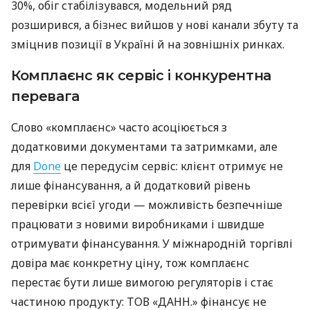
30%, обіг стабілізувався, модельний ряд
розширився, а бізнес вийшов у нові канали збуту та
зміцнив позиції в Україні й на зовнішніх ринках.
Комплаєнс як сервіс і конкурентна
перевага
Слово «комплаєнс» часто асоціюється з
додатковими документами та затримками, але
для
Done
це передусім сервіс: клієнт отримує не
лише фінансування, а й додатковий рівень
перевірки всієї угоди — можливість безпечніше
працювати з новими виробниками і швидше
отримувати фінансування. У міжнародній торгівлі
довіра має конкретну ціну, тож комплаєнс
перестає бути лише вимогою регуляторів і стає
частиною продукту: ТОВ «ДАНН.» фінансує не