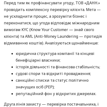
Перед тим як профінансувати угоду, ТОВ «ДАНН.»
проводить комплексну перевірку клієнта. Мета —
не ускладнити процес, а зрозуміти бізнес і
переконатися, що угода відповідає міжнародним
вимогам KYC (Know Your Customer — знай свого
клієнта) та AML (Anti-Money Laundering — протидія
відмиванню коштів). Аналізуються щонайменше:
юридична структура компанії та кінцеві
бенефіціарні власники;
історія діяльності та фінансова стабільність;
судові спори та відкриті провадження;
санкційні списки та статус політично
значущих осіб (PEP);
репутаційний фон у відкритих джерелах.
Друга лінія захисту — перевірка постачальника, і