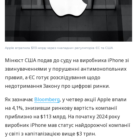
Apple втратила $113 млрд через «нападки» регуляторів ЄС та США
Мінюст США подав до суду на виробника iPhone зі
звинуваченнями у порушенні антимонопольних
правил, а ЄС готує розслідування щодо
недотримання Закону про цифрові ринки.
Як зазначає
Bloomberg
, у четвер акції Apple впали
на 4,1%, знизивши ринкову вартість компанії
приблизно на $113 млрд. На початку 2024 року
виробник iPhone мав статус найдорожчої компанії
у світі з капіталізацією вище $3 трлн.