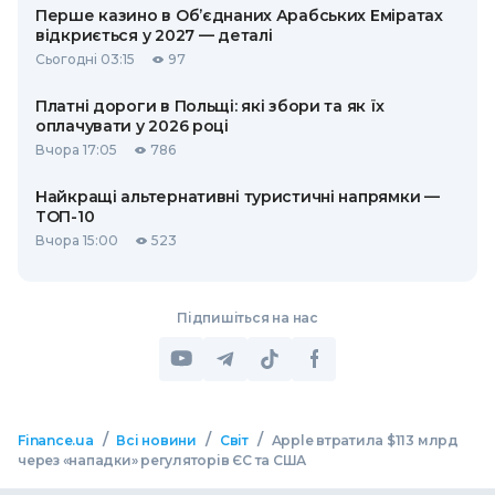
Перше казино в Об’єднаних Арабських Еміратах
відкриється у 2027 — деталі
Сьогодні 03:15
97
Платні дороги в Польщі: які збори та як їх
оплачувати у 2026 році
Вчора 17:05
786
Найкращі альтернативні туристичні напрямки —
ТОП-10
Вчора 15:00
523
Підпишіться на нас
/
/
/
Finance.ua
Всі новини
Світ
Apple втратила $113 млрд
через «нападки» регуляторів ЄС та США