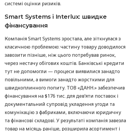
системі оцінки ризиків.
Smart Systems і Interlux: швидке
фінансування
Компанія Smart Systems зростала, але зіткнулася з
класичною проблемою: частину товару доводилося
завозити пізніше, ніж цього потребував ринок,
через нестачу обігових коштів. Банківські кредити
тут не допомогли — процеси виявилися занадто
повільними, а вимоги занадто жорсткими для
швидкоплинного попиту. ТОВ «ДАНН.» забезпечив
фінансування на $176 тис. для дев’яти поставок і
документальний супровід укладення угоди та
комунікацію з фабриками, включаючи юридичну
та фінансові складові. У результаті компанія завезла
товар на місяць раніше, розширила асортимент і