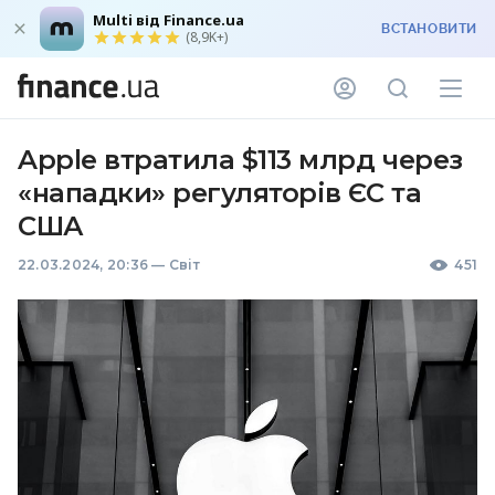
Multi від Finance.ua
ВСТАНОВИТИ
(8,9K+)
Apple втратила $113 млрд через
«нападки» регуляторів ЄС та
США
22.03.2024, 20:36
—
Світ
451