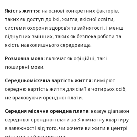
Якість життя:
на основі конкретних факторів,
таких як доступ до їжі, житла, якісної освіти,
системи охорони здоров’я та зайнятості, і менш
відчутних змінних, таких як безпека роботи та
якість навколишнього середовища.
Розмовна мова:
включає як офіційні, так і
поширені мови.
Середньомісячна вартість життя:
вимірює
середню вартість життя для сім'ї з чотирьох осіб,
не враховуючи орендної плати.
Середня місячна орендна плата
: вказує діапазон
середньої орендної плати за 3-кімнатну квартиру
в залежності від того, чи хочете ви жити в центрі
міста чи за його межами.