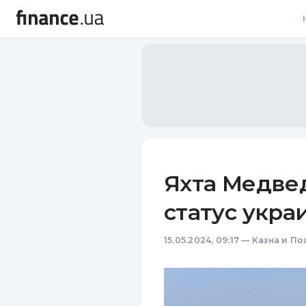
В
В
Л
А
Н
Яхта Медве
С
статус укра
П
15.05.2024, 09:17
—
Казна и По
Т
Р