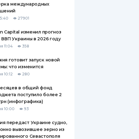
ерка международных
ДИТЕЛИ ПО
ашений
ВАНИЮ
15:40
27901
РАХОВЫЕ ПОЛИСЫ
n Capital изменил прогноз
 ВВП Украины в 2026 году
ВЫЕ КОМПАНИИ
я 11:04
358
 О СТРАХОВЫХ
ИЯХ
ня готовит запуск новой
мы: что изменится
КА И ОПЛАТА
я 10:12
280
ТЫ
месяцев в общий фонд
джета поступило более 2
грн (инфографика)
я 10:00
93
я передаст Украине судно,
онно вывозившее зерно из
ированного Севастополя