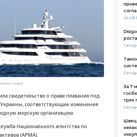
пров
ЕЖЕМЕСЯЧНЫЙ ОБЗОР
ПУТЕВО
согл
КЕШБЭКА
СТРАХО
04.08 
ПУТЕВОДИТЕЛИ ПО
ВСЕ СТ
Drago
БАНКОВСКИМ КАРТАМ
роста
СТРАХО
Сегодн
ОТЗЫВЫ
КОМПАН
Тамож
систе
ДОСТАВ
Сегодн
КОНТАК
инского судна
За 7 
госбю
ила свидетельство о праве плавания под
трлн 
 Украины, соответствующие изменения
Сегодн
одную морскую организацию.
Швеци
служба Национального агентства по
незак
оккуп
ктивов (АРМА).