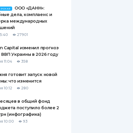
ООО «ДАНН»:
ЕРСКАЯ
ные дела, комплаенс и
ерка международных
ашений
15:40
27901
n Capital изменил прогноз
 ВВП Украины в 2026 году
я 11:04
358
ня готовит запуск новой
мы: что изменится
я 10:12
280
месяцев в общий фонд
джета поступило более 2
грн (инфографика)
я 10:00
93