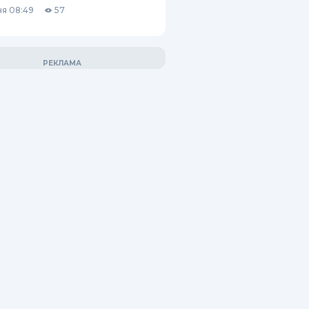
я 08:49
57