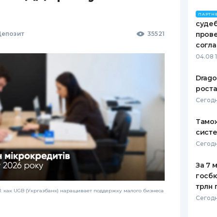
ПАРТН
судеб
епозит
35521
пров
согл
04.08 
Drago
роста
Сегодн
Тамож
систе
Сегодн
За 7 
госбю
трлн 
 как UGB (Укргазбанк) наращивает поддержку малого бизнеса
Сегодн