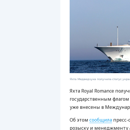
Яхта Медведчука получила статус укра
Яхта Royal Romance получ
государственным флагом
уже внесены в Междунар
Об этом
сообщила
пресс-
розыску и менеджменту а