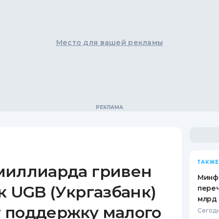
Место для вашей рекламы
ТАКЖЕ
миллиарда гривен
Минф
к UGB (Укргазбанк)
переч
млрд 
 поддержку малого
Сегодн