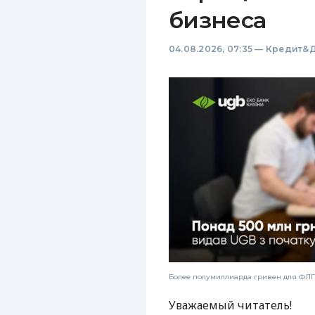
бизнеса
04.08.2026, 07:35
—
Кредит&Д
Более полумиллиарда гривен для ФЛП:
Уважаемый читатель!