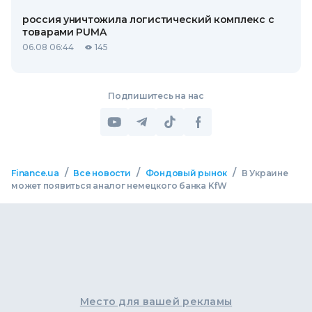
россия уничтожила логистический комплекс с
товарами PUMA
06.08 06:44
145
Подпишитесь на нас
/
/
/
Finance.ua
Все новости
Фондовый рынок
В Украине
может появиться аналог немецкого банка KfW
Место для вашей рекламы