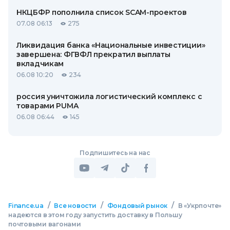
НКЦБФР пополнила список SCAM-проектов
07.08 06:13
275
Ликвидация банка «Национальные инвестиции»
завершена: ФГВФЛ прекратил выплаты
вкладчикам
06.08 10:20
234
россия уничтожила логистический комплекс с
товарами PUMA
06.08 06:44
145
Подпишитесь на нас
/
/
/
Finance.ua
Все новости
Фондовый рынок
В «Укрпочте»
надеются в этом году запустить доставку в Польшу
почтовыми вагонами