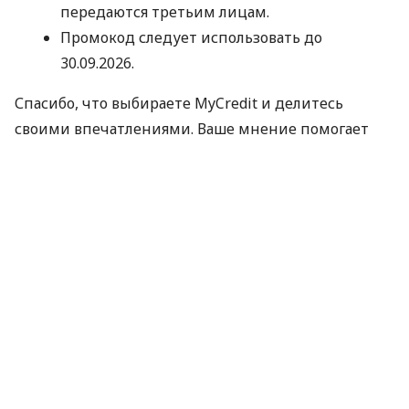
передаются третьим лицам.
Промокод следует использовать до
30.09.2026.
Спасибо, что выбираете MyCredit и делитесь
своими впечатлениями. Ваше мнение помогает
нам становиться лучше!
Официальные правила акции
По материалам:
MyCredit
#
Кредит Онлайн
ПОДЕЛИТЬСЯ НОВОСТЬЮ
Коротко о главном за день в email