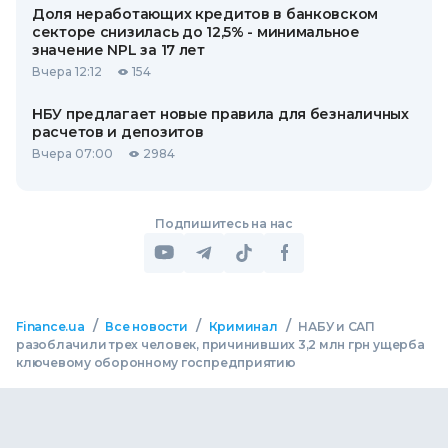
Доля неработающих кредитов в банковском
секторе снизилась до 12,5% - минимальное
значение NPL за 17 лет
Вчера 12:12
154
НБУ предлагает новые правила для безналичных
расчетов и депозитов
Вчера 07:00
2984
Подпишитесь на нас
/
/
/
Finance.ua
Все новости
Криминал
НАБУ и САП
разоблачили трех человек, причинивших 3,2 млн грн ущерба
ключевому оборонному госпредприятию