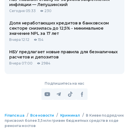
инфляции — Лепушинский
Сегодня 05:33
230
Доля неработающих кредитов в банковском
секторе снизилась до 12,5% - минимальное
значение NPL за 17 лет
Вчера 12:12
154
НБУ предлагает новые правила для безналичных
расчетов и депозитов
Вчера 07:00
2984
Подпишитесь на нас
/
/
/
Finance.ua
Все новости
Криминал
В Киеве подрядчик
присвоил более 3,5 млн гривен бюджетных средств в ходе
ремонта мостов