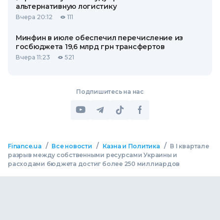
альтернативную логистику
Вчера 20:12
111
Минфин в июле обеспечил перечисление из
госбюджета 19,6 млрд грн трансфертов
Вчера 11:23
521
Подпишитесь на нас
/
/
/
Finance.ua
Все новости
Казна и Политика
В I квартале
разрыв между собственными ресурсами Украины и
расходами бюджета достиг более 250 миллиардов