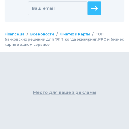
Ваш email
/
/
/
Finance.ua
Все новости
Финтех и Карты
ТОП
банковских решений для ФЛП: когда эквайринг, РРО и бизнес
карты в одном сервисе
Место для вашей рекламы