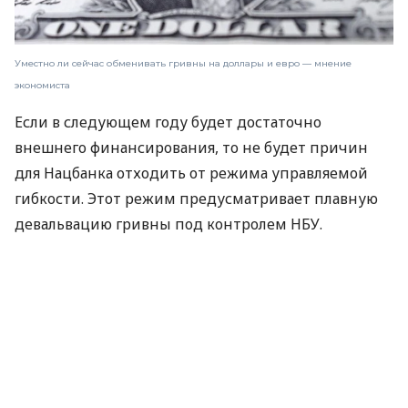
Уместно ли сейчас обменивать гривны на доллары и евро — мнение
экономиста
Если в следующем году будет достаточно
внешнего финансирования, то не будет причин
для Нацбанка отходить от режима управляемой
гибкости. Этот режим предусматривает плавную
девальвацию гривны под контролем НБУ.
Об этом рассказал старший экономист Центра
экономической стратегии Юрий Гайдай в
интервью DOU
.
Не рискуйте своими сбережениями, выбирайте
только надежные депозиты. В этом вам всегда