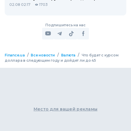
02.08 02:17
1703
Подпишитесь на нас
/
/
/
Finance.ua
Все новости
Валюта
Что будет с курсом
доллара в следующем году и дойдет ли до 45
Место для вашей рекламы