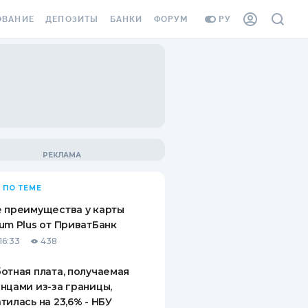
ОВАНИЕ
ДЕПОЗИТЫ
БАНКИ
ФОРУМ
РУ
ВСЕ ДЕПОЗИТЫ
ВСЕ БАНКИ
ВАНИЕ ЖИЛЬЯ ОТ
ДЕПОЗИТЫ В USD
ОТЗЫВЫ О БАНКАХ
И ШАХЕДОВ
ДЕПОЗИТЫ В EUR
МИКРОФИНАНСОВЫЕ
АХОВКА ЗАГРАНИЦУ
ОРГАНИЗАЦИИ
БОНУС К ДЕПОЗИТАМ
ОТЗЫВЫ ОБ МФО
УСЛОВИЯ АКЦИИ
Я КАРТА
 ПО ТЕМЕ
ВОПРОСЫ И ОТВЕТЫ
ОННАЯ ВИНЬЕТКА
 преимущества у карты
ДЕПОЗИТНЫЙ КАЛЬКУЛЯТОР
um Plus от ПриватБанк
Я СОТРУДНИКОВ
16:33
438
ПУТЕВОДИТЕЛИ ПО
SSISTANCE
СБЕРЕЖЕНИЯМ
отная плата, получаемая
нцами из-за границы,
ВАНИЕ ОТ
тилась на 23,6% - НБУ
ТНЫХ СЛУЧАЕВ