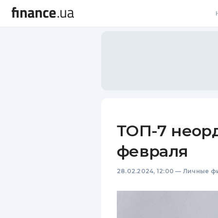
В
В
Л
А
Н
ТОП-7 неор
С
февраля
П
28.02.2024, 12:00
—
Личные ф
Т
Р