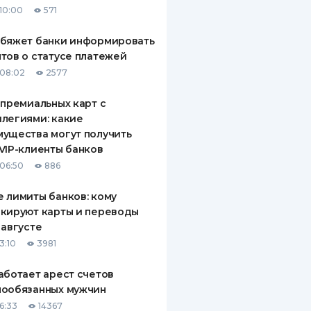
10:00
571
ДИТЕЛИ ПО
ВАНИЮ
обяжет банки информировать
тов о статусе платежей
РАХОВЫЕ ПОЛИСЫ
08:02
2577
ВЫЕ КОМПАНИИ
 премиальных карт с
легиями: какие
 О СТРАХОВЫХ
ИЯХ
ущества могут получить
VIP-клиенты банков
КА И ОПЛАТА
06:50
886
ТЫ
 лимиты банков: кому
кируют карты и переводы
 августе
3:10
3981
аботает арест счетов
нообязанных мужчин
6:33
14367