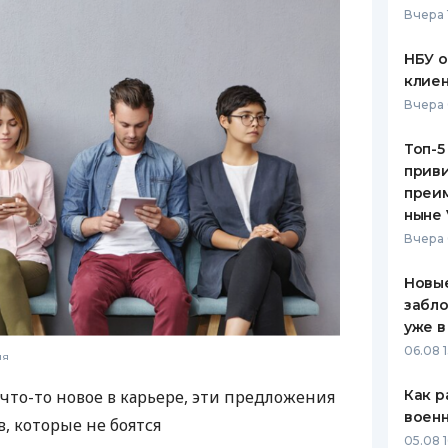
Вчера 
ЕЖЕМЕСЯЧНЫЙ ОБЗОР
ПУТЕВО
КЕШБЭКА
СТРАХО
НБУ 
клиен
ПУТЕВОДИТЕЛИ ПО
ВСЕ СТ
Вчера 
БАНКОВСКИМ КАРТАМ
СТРАХО
Топ-5
приви
ОТЗЫВЫ
КОМПАН
преим
ныне 
ДОСТАВ
Вчера 
КОНТАК
Новые
забло
уже в
06.08 1
ля
что-то новое в карьере, эти предложения
Как р
воен
, которые не боятся
05.08 1