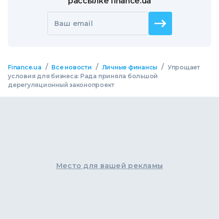
рассылке finance.ua
Ваш email
/
/
/
Finance.ua
Все новости
Личные финансы
Упрощает
условия для бизнеса: Рада приняла большой
дерегуляционный законопроект
Место для вашей рекламы