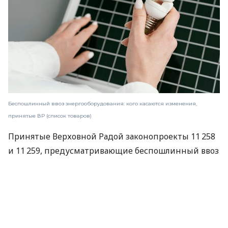
Беспошлинный ввоз энергооборудования: кого касаются изменения,
принятые ВР (список товаров)
Принятые Верховной Радой законопроекты 11 258
и 11 259, предусматривающие беспошлинный ввоз
в Украину энергетического оборудования, а также
освобождение его от НДС, ускорят
децентрализацию энергетики.
Так
считает
премьер-министр Украины Денис