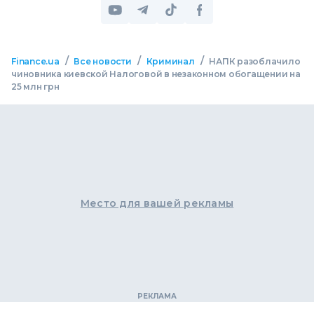
/
/
/
Finance.ua
Все новости
Криминал
НАПК разоблачило
чиновника киевской Налоговой в незаконном обогащении на
25 млн грн
Место для вашей рекламы