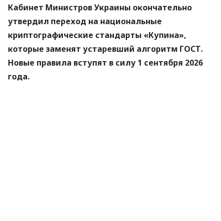
Кабинет Министров Украины окончательно
утвердил переход на национальные
криптографические стандарты «Купина»,
которые заменят устаревший алгоритм ГОСТ.
Новые правила вступят в силу 1 сентября 2026
года.
Об этом
сообщили
в Министерстве цифровой
трансформации.
«Купина» — украинский криптографический
алгоритм, который будет использоваться для
защиты квалифицированных электронных
подписей (КЭП).
Что изменится для пользователей
Старые КЭП работают дальше. Переживать