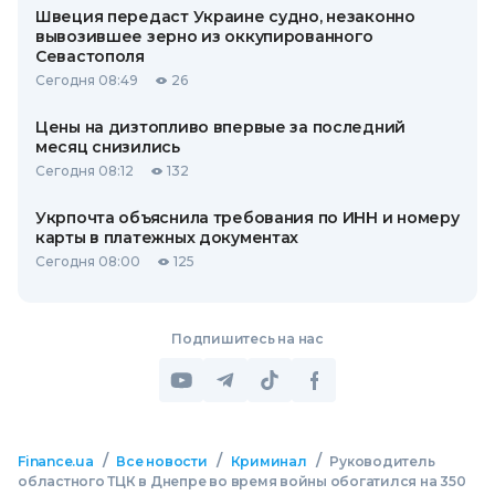
Швеция передаст Украине судно, незаконно
вывозившее зерно из оккупированного
Севастополя
Сегодня 08:49
26
Цены на дизтопливо впервые за последний
месяц снизились
Сегодня 08:12
132
Укрпочта объяснила требования по ИНН и номеру
карты в платежных документах
Сегодня 08:00
125
Подпишитесь на нас
/
/
/
Finance.ua
Все новости
Криминал
Руководитель
областного ТЦК в Днепре во время войны обогатился на 350