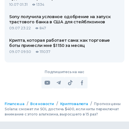
10.07 01:31
1334
Sony получила условное одобрение на запуск
трастового банка в США для стейблкоинов
09.07 23:22
847
Крипта, которая работает сама: как торговые
боты принесли мне $1 150 за месяц
09.07 09:50
111037
Подпишитесь на нас
/
/
/
Finance.ua
Все новости
Криптовалюта
Прогноз цены
Solana: сможет ли SOL достичь $400, если киты переключат
внимание с этого альткоина, выросшего в 15 раз?