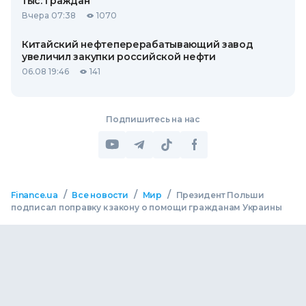
тыс. граждан
Вчера 07:38
1070
Китайский нефтеперерабатывающий завод
увеличил закупки российской нефти
06.08 19:46
141
Подпишитесь на нас
/
/
/
Finance.ua
Все новости
Мир
Президент Польши
подписал поправку к закону о помощи гражданам Украины