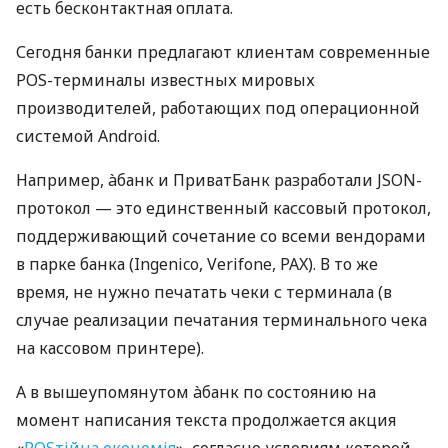
есть бесконтактная оплата.
Сегодня банки предлагают клиентам современные
POS-терминалы известных мировых
производителей, работающих под операционной
системой Android.
Например, àбанк и ПриватБанк разработали JSON-
протокол — это единственный кассовый протокол,
поддерживающий сочетание со всеми вендорами
в парке банка (Ingenico, Verifone, PAX). В то же
время, не нужно печатать чеки с терминала (в
случае реализации печатания терминального чека
на кассовом принтере).
А в вышеупомянутом àбанк по состоянию на
момент написания текста продолжается акция
«
POSтійна економія
», согласно условиям которой