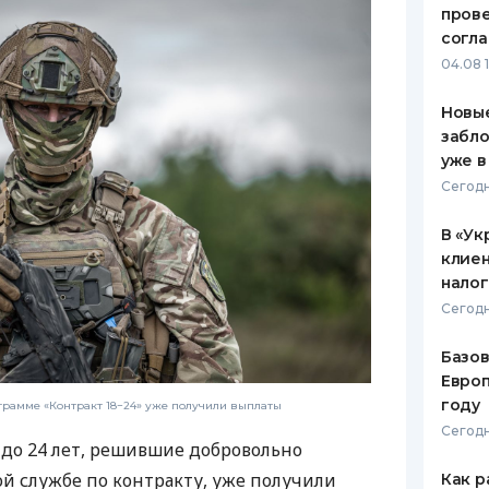
пров
ЕЖЕМЕСЯЧНЫЙ ОБЗОР
ПУТЕВО
согл
КЕШБЭКА
СТРАХО
04.08 
ПУТЕВОДИТЕЛИ ПО
ВСЕ СТ
Новые
БАНКОВСКИМ КАРТАМ
забло
СТРАХО
уже в
ОТЗЫВЫ
Сегодн
КОМПАН
В «Ук
ДОСТАВ
клиен
нало
КОНТАК
Сегодн
Базов
Европ
году
рамме «Контракт 18−24» уже получили выплаты
Сегодн
до 24 лет, решившие добровольно
й службе по контракту, уже получили
Как р