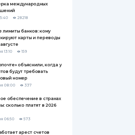
ерка международных
ДИТЕЛИ ПО
ашений
ВАНИЮ
15:40
28218
РАХОВЫЕ ПОЛИСЫ
 лимиты банков: кому
кируют карты и переводы
ВЫЕ КОМПАНИИ
 августе
 О СТРАХОВЫХ
я 13:10
159
ИЯХ
рпочте» объяснили, когда у
КА И ОПЛАТА
тов будут требовать
говый номер
ТЫ
я 08:00
337
ое обеспечение в странах
ы: сколько платят в 2026
я 06:50
573
аботает арест счетов