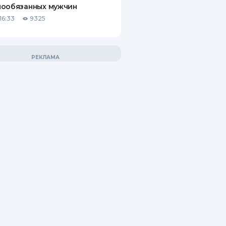
нообязанных мужчин
16:33
9325