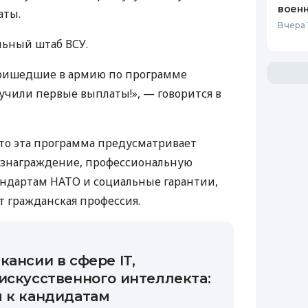
воен
аты.
Вчера 
ьный штаб ВСУ.
ришедшие в армию по программе
лучили первые выплаты!», — говорится в
то эта программа предусматривает
ознаграждение, профессиональную
андартам НАТО и социальные гарантии,
т гражданская профессия.
кансии в сфере IT,
искусственного интеллекта:
я к кандидатам