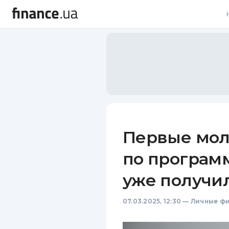
В
В
Л
А
Н
Первые мол
С
по программ
П
уже получи
Т
07.03.2025, 12:30
—
Личные ф
Р