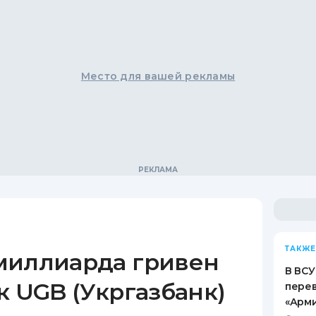
Место для вашей рекламы
ТАКЖЕ
миллиарда гривен
В ВСУ
к UGB (Укргазбанк)
пере
«Арм