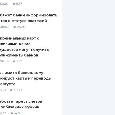
10:00
527
ДИТЕЛИ ПО
ВАНИЮ
обяжет банки информировать
тов о статусе платежей
РАХОВЫЕ ПОЛИСЫ
08:02
2420
ВЫЕ КОМПАНИИ
 премиальных карт с
легиями: какие
 О СТРАХОВЫХ
ИЯХ
ущества могут получить
VIP-клиенты банков
КА И ОПЛАТА
06:50
859
ТЫ
 лимиты банков: кому
кируют карты и переводы
 августе
3:10
3899
аботает арест счетов
нообязанных мужчин
6:33
14306