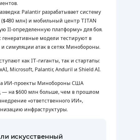
ментов.
зведка: Palantir разрабатывает систему
m ($480 млн) и мобильный центр TITAN
ую II-определенную платформу» для боя.
: генеративные модели тестируют в
 и симуляции атак в сетях Минобороны.
упают как IТ-гиганты, так и стартапы:
AI, Microsoft, Palantir, Anduril и Shield AI.
 на ИИ-проекты Минобороны США
 — на $600 млн больше, чем в прошлом
 внедрение «ответственного ИИ»,
рнизацию инфраструктуры.
ли искусственный