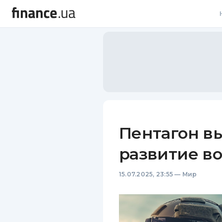
В
В
Л
А
Н
Пентагон в
С
развитие в
П
15.07.2025, 23:55
—
Мир
Т
Р