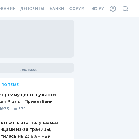
ОВАНИЕ
ДЕПОЗИТЫ
БАНКИ
ФОРУМ
РУ
ВСЕ ДЕПОЗИТЫ
ВСЕ БАНКИ
ВАНИЕ ЖИЛЬЯ ОТ
ДЕПОЗИТЫ В USD
ОТЗЫВЫ О БАНКАХ
И ШАХЕДОВ
ДЕПОЗИТЫ В EUR
МИКРОФИНАНСОВЫЕ
АХОВКА ЗАГРАНИЦУ
ОРГАНИЗАЦИИ
БОНУС К ДЕПОЗИТАМ
ОТЗЫВЫ ОБ МФО
УСЛОВИЯ АКЦИИ
Я КАРТА
 ПО ТЕМЕ
ВОПРОСЫ И ОТВЕТЫ
ОННАЯ ВИНЬЕТКА
 преимущества у карты
ДЕПОЗИТНЫЙ КАЛЬКУЛЯТОР
um Plus от ПриватБанк
Я СОТРУДНИКОВ
16:33
379
ПУТЕВОДИТЕЛИ ПО
SSISTANCE
СБЕРЕЖЕНИЯМ
отная плата, получаемая
нцами из-за границы,
ВАНИЕ ОТ
тилась на 23,6% - НБУ
ТНЫХ СЛУЧАЕВ