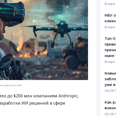
Вчера 
ЕЖЕМЕСЯЧНЫЙ ОБЗОР
ПУТЕВО
КЕШБЭКА
СТРАХО
НБУ 
клиен
ПУТЕВОДИТЕЛИ ПО
ВСЕ СТ
Вчера 
БАНКОВСКИМ КАРТАМ
СТРАХО
Топ-5
приви
ОТЗЫВЫ
КОМПАН
преим
ныне 
ДОСТАВ
Вчера 
КОНТАК
Новые
забло
уже в
ие военного ИИ
06.08 1
о до $200 млн компаниям Anthropic,
Как р
 разработки ИИ решений в сфере
воен
05.08 1