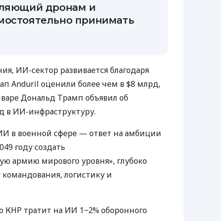
оляющий дронам и
мостоятельно принимать
я, ИИ-сектор развивается благодаря
ап Anduril оценили более чем в $8 млрд,
 январе Дональд Трамп объявил об
д в ИИ-инфраструктуру.
ИИ в военной сфере — ответ на амбиции
049 году создать
ю армию мирового уровня», глубоко
 командования, логистику и
о КНР тратит на ИИ 1−2% оборонного