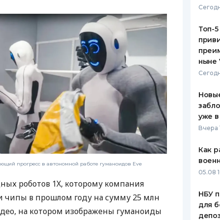
Сегодн
ЕЖЕМЕСЯЧНЫЙ ОБЗОР
ПУТЕВО
КЕШБЭКА
СТРАХО
Топ-5
приви
ПУТЕВОДИТЕЛИ ПО
ВСЕ СТ
преим
БАНКОВСКИМ КАРТАМ
ныне 
СТРАХО
Сегодн
ОТЗЫВЫ
КОМПАН
Новые
забло
ДОСТАВ
уже в
Вчера 
КОНТАК
Как р
воен
ющий прогресс в автономной работе гуманоидов Eve
05.08 1
ных роботов 1X, которому компания
НБУ п
и чипы в прошлом году на сумму 25 млн
для б
идео, на котором изображены гуманоиды
депо