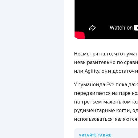
Несмотря на то, что гум
невыразительно по сравне
или Agility, они достато
У гуманоида Eve пока даж
передвигается на паре к
на третьем маленьком кол
рудиментарные когти, од
использоваться, являются
ЧИТАЙТЕ ТАКЖЕ