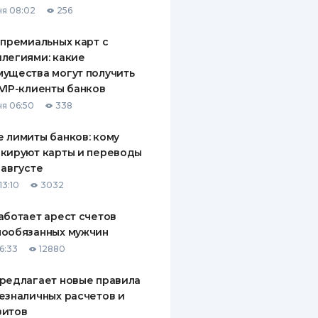
я 08:02
256
ДИТЕЛИ ПО
ВАНИЮ
 премиальных карт с
легиями: какие
РАХОВЫЕ ПОЛИСЫ
ущества могут получить
VIP-клиенты банков
ВЫЕ КОМПАНИИ
я 06:50
338
 О СТРАХОВЫХ
ИЯХ
 лимиты банков: кому
кируют карты и переводы
КА И ОПЛАТА
 августе
13:10
3032
ТЫ
аботает арест счетов
нообязанных мужчин
6:33
12880
редлагает новые правила
езналичных расчетов и
зитов