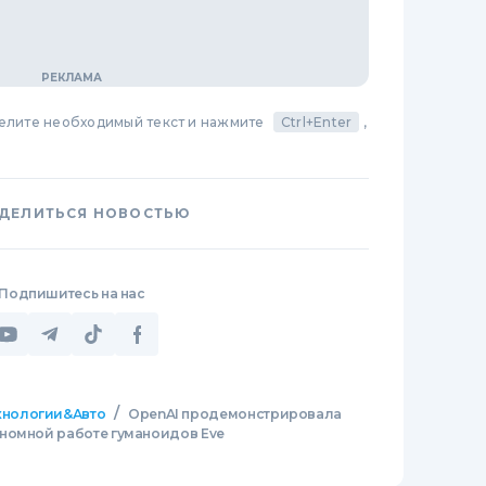
делите необходимый текст и нажмите
Ctrl+Enter
,
ДЕЛИТЬСЯ НОВОСТЬЮ
Подпишитесь на нас
/
хнологии&Авто
OpenAI продемонстрировала
номной работе гуманоидов Eve