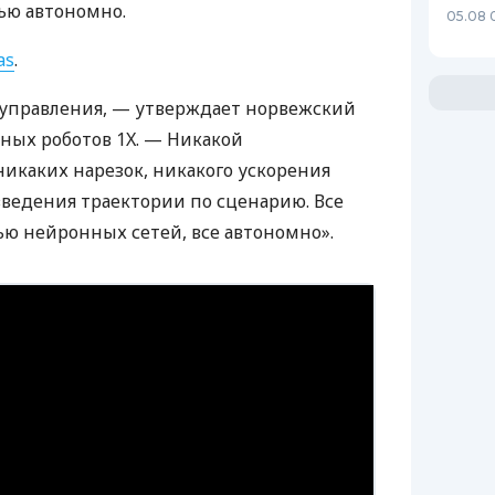
ью автономно.
05.08 
as
.
еуправления, — утверждает норвежский
ных роботов 1X. — Никакой
икаких нарезок, никакого ускорения
зведения траектории по сценарию. Все
ю нейронных сетей, все автономно».