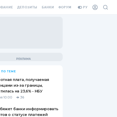
ОВАНИЕ
ДЕПОЗИТЫ
БАНКИ
ФОРУМ
РУ
ВСЕ ДЕПОЗИТЫ
ВСЕ БАНКИ
ВАНИЕ ЖИЛЬЯ ОТ
ДЕПОЗИТЫ В USD
ОТЗЫВЫ О БАНКАХ
И ШАХЕДОВ
ДЕПОЗИТЫ В EUR
МИКРОФИНАНСОВЫЕ
АХОВКА ЗАГРАНИЦУ
ОРГАНИЗАЦИИ
БОНУС К ДЕПОЗИТАМ
ОТЗЫВЫ ОБ МФО
УСЛОВИЯ АКЦИИ
Я КАРТА
 ПО ТЕМЕ
ВОПРОСЫ И ОТВЕТЫ
ОННАЯ ВИНЬЕТКА
отная плата, получаемая
ДЕПОЗИТНЫЙ КАЛЬКУЛЯТОР
нцами из-за границы,
Я СОТРУДНИКОВ
тилась на 23,6% - НБУ
ПУТЕВОДИТЕЛИ ПО
я 10:00
36
SSISTANCE
СБЕРЕЖЕНИЯМ
обяжет банки информировать
ВАНИЕ ОТ
тов о статусе платежей
ТНЫХ СЛУЧАЕВ