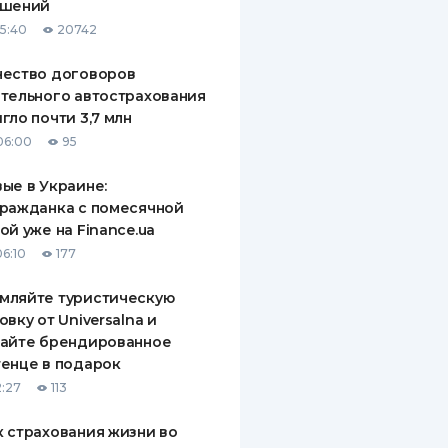
ашений
15:40
20742
чество договоров
тельного автострахования
гло почти 3,7 млн
06:00
95
ые в Украине:
ражданка с помесячной
ой уже на Finance.ua
06:10
177
мляйте туристическую
овку от Universalna и
чайте брендированное
енце в подарок
2:27
113
 страхования жизни во