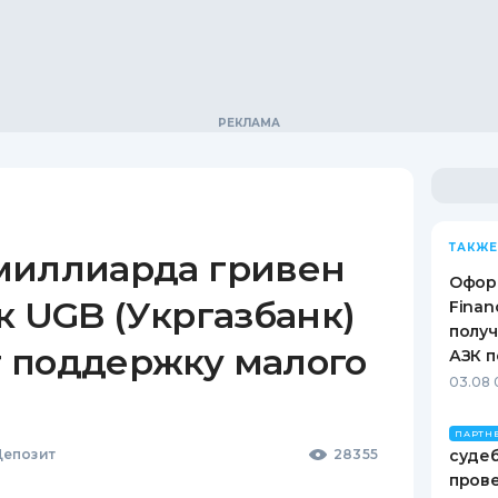
ТАКЖЕ
миллиарда гривен
Офор
к UGB (Укргазбанк)
Finan
получ
 поддержку малого
АЗК п
03.08 
ПАРТН
епозит
28355
судеб
пров