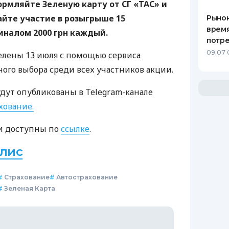
формляйте Зеленую карту от СГ «ТАС» и
йте участие в розыгрыше 15
Рынок
время
налом 2000 грн каждый.
потр
09.07 
елены 13 июля с помощью сервиса
ного выбора среди всех участников акции.
дут опубликованы в Telegram-канале
хование.
и доступны по
ссылке
.
лис
#
Страхование
#
Автострахование
#
Зеленая Карта