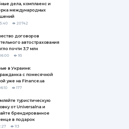
ные дела, комплаенс и
ДИТЕЛИ ПО
ерка международных
ВАНИЮ
ашений
15:40
20742
РАХОВЫЕ ПОЛИСЫ
чество договоров
ВЫЕ КОМПАНИИ
тельного автострахования
гло почти 3,7 млн
 О СТРАХОВЫХ
ИЯХ
06:00
95
КА И ОПЛАТА
ые в Украине:
ражданка с помесячной
ТЫ
ой уже на Finance.ua
06:10
177
мляйте туристическую
овку от Universalna и
чайте брендированное
енце в подарок
2:27
113