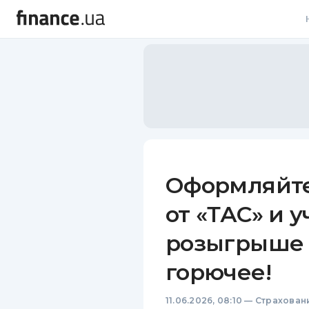
В
В
Л
А
Н
Оформляйте
С
от «ТАС» и у
П
розыгрыше 3
Т
горючее!
Р
11.06.2026, 08:10
—
Страхован