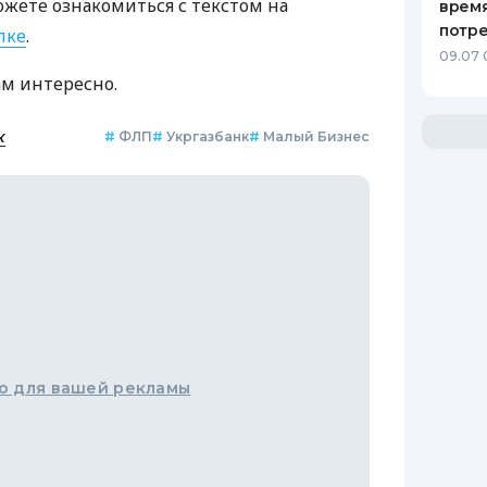
ожете ознакомиться с текстом на
время
потр
лке
.
09.07 
ам интересно.
к
#
ФЛП
#
Укргазбанк
#
Малый Бизнес
о для вашей рекламы