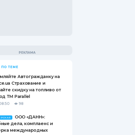
 ПО ТЕМЕ
мляйте Автогражданку на
ce.ua Страхование и
айте скидку на топливо от
од ТМ Parallel
08:50
98
ООО «ДАНН»:
ЕРСКАЯ
ные дела, комплаенс и
ерка международных