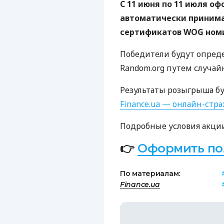
С 11 июня по 11 июля о
автоматически принима
сертификатов WOG номи
Победители будут опред
Random.org путем случай
Результаты розыгрыша бу
Finance.ua — онлайн-стра
Подробные условия акци
👉
Оформить по
По материалам:
Finance.ua