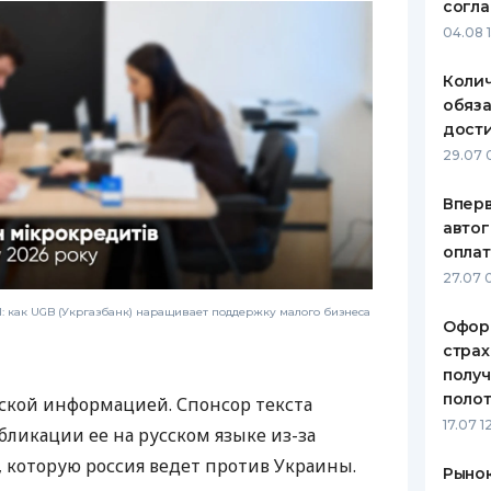
согл
04.08 
Коли
обяза
дости
29.07 
Вперв
автог
оплат
27.07 
 как UGB (Укргазбанк) наращивает поддержку малого бизнеса
Офор
страх
полу
полот
ской информацией. Спонсор текста
17.07 1
бликации ее на русском языке из-за
которую россия ведет против Украины.
Рынок