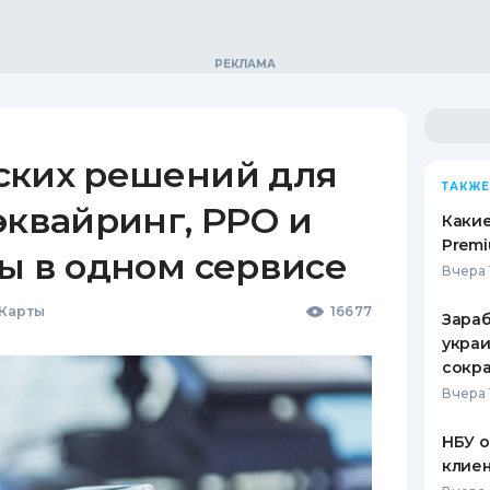
ских решений для
ТАКЖЕ
эквайринг, РРО и
Какие
Premi
ы в одном сервисе
Вчера 
 Карты
16677
Зараб
украи
сокра
Вчера 
НБУ 
клиен