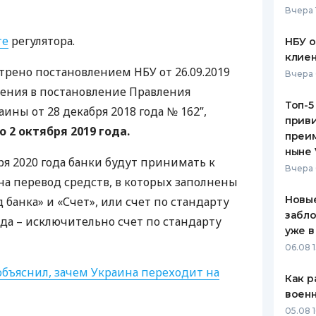
Вчера 
ЕЖЕМЕСЯЧНЫЙ ОБЗОР
ПУТЕВО
КЕШБЭКА
СТРАХО
те
регулятора.
НБУ 
клиен
ПУТЕВОДИТЕЛИ ПО
ВСЕ СТ
отрено постановлением
НБУ
от 26.09.2019
Вчера 
БАНКОВСКИМ КАРТАМ
ения в постановление Правления
СТРАХО
Топ-5
ины от 28 декабря 2018 года № 162”,
приви
ОТЗЫВЫ
о 2 октября 2019 года.
КОМПАН
преим
ныне 
ря 2020 года банки будут принимать к
ДОСТАВ
Вчера 
а перевод средств, в которых заполнены
КОНТАК
Новые
 банка» и «Счет», или счет по стандарту
забло
 года – исключительно счет по стандарту
уже в
06.08 1
объяснил, зачем Украина переходит на
Как р
воен
05.08 1