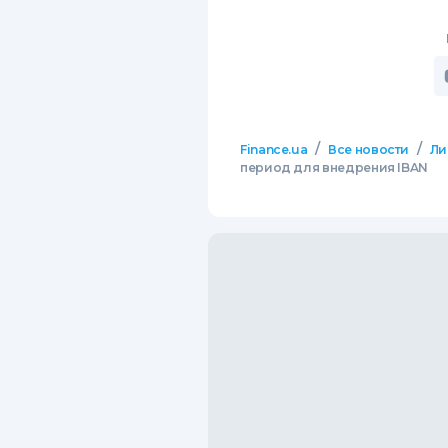
/
/
Finance.ua
Все новости
Ли
период для внедрения IBAN