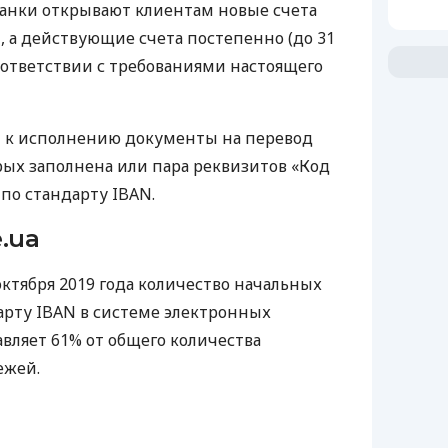
е банки открывают клиентам новые счета
N
, а действующие счета постепенно (до 31
соответствии с требованиями настоящего
 к исполнению документы на перевод
орых заполнена или пара реквизитов «Код
т по стандарту
IBAN
.
.ua
октября 2019 года количество начальных
арту
IBAN
в системе электронных
авляет 61% от общего количества
ежей.