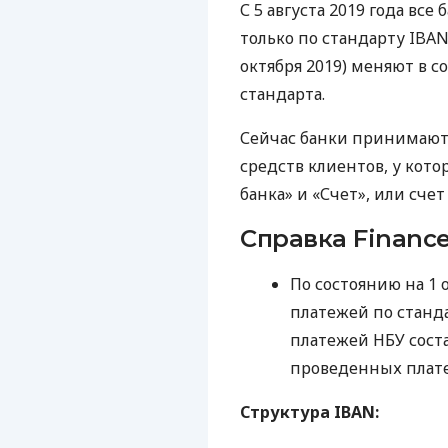
С 5 августа 2019 года вс
только по стандарту
IBA
октября 2019) меняют в 
стандарта.
Сейчас банки принимают
средств клиентов, у кот
банка» и «Счет», или сче
Справка Finance
По состоянию на 1 
платежей по станд
платежей
НБУ
сост
проведенных плат
Структура
IBAN
: