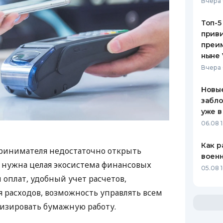
Вчера 
Топ-5
приви
преим
ныне 
Вчера 
Новые
забло
уже в
06.08 1
Как р
ринимателя недостаточно открыть
воен
у нужна целая экосистема финансовых
05.08 1
 оплат, удобный учет расчетов,
 расходов, возможность управлять всем
изировать бумажную работу.