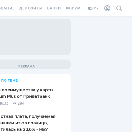
ОВАНИЕ
ДЕПОЗИТЫ
БАНКИ
ФОРУМ
РУ
ВСЕ ДЕПОЗИТЫ
ВСЕ БАНКИ
ВАНИЕ ЖИЛЬЯ ОТ
ДЕПОЗИТЫ В USD
ОТЗЫВЫ О БАНКАХ
И ШАХЕДОВ
ДЕПОЗИТЫ В EUR
МИКРОФИНАНСОВЫЕ
АХОВКА ЗАГРАНИЦУ
ОРГАНИЗАЦИИ
БОНУС К ДЕПОЗИТАМ
ОТЗЫВЫ ОБ МФО
УСЛОВИЯ АКЦИИ
Я КАРТА
 ПО ТЕМЕ
ВОПРОСЫ И ОТВЕТЫ
ОННАЯ ВИНЬЕТКА
 преимущества у карты
ДЕПОЗИТНЫЙ КАЛЬКУЛЯТОР
um Plus от ПриватБанк
Я СОТРУДНИКОВ
16:33
284
ПУТЕВОДИТЕЛИ ПО
SSISTANCE
СБЕРЕЖЕНИЯМ
отная плата, получаемая
нцами из-за границы,
ВАНИЕ ОТ
тилась на 23,6% - НБУ
ТНЫХ СЛУЧАЕВ