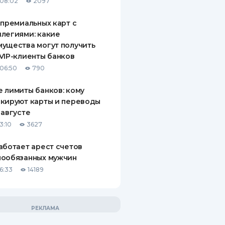
08:02
2097
 премиальных карт с
легиями: какие
ущества могут получить
VIP-клиенты банков
06:50
790
 лимиты банков: кому
кируют карты и переводы
 августе
3:10
3627
аботает арест счетов
нообязанных мужчин
6:33
14189