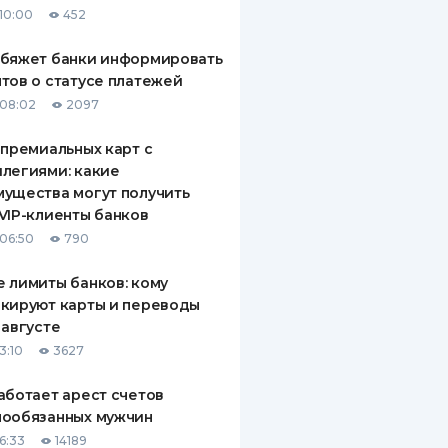
10:00
452
ДИТЕЛИ ПО
ВАНИЮ
обяжет банки информировать
тов о статусе платежей
РАХОВЫЕ ПОЛИСЫ
08:02
2097
ВЫЕ КОМПАНИИ
 премиальных карт с
легиями: какие
 О СТРАХОВЫХ
ИЯХ
ущества могут получить
VIP-клиенты банков
КА И ОПЛАТА
06:50
790
ТЫ
 лимиты банков: кому
кируют карты и переводы
 августе
3:10
3627
аботает арест счетов
нообязанных мужчин
6:33
14189