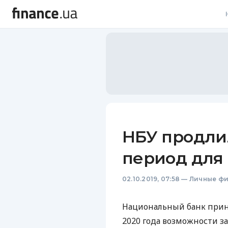
В
В
Л
А
Н
НБУ продли
С
период для
П
02.10.2019, 07:58
—
Личные ф
Т
Р
Национальный банк прин
2020 года возможности з