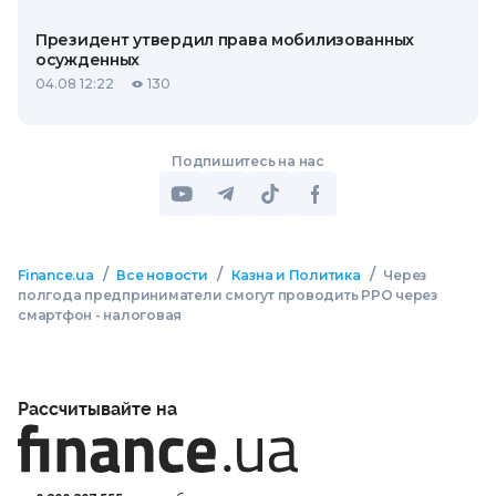
Президент утвердил права мобилизованных
осужденных
04.08 12:22
130
Подпишитесь на нас
/
/
/
Finance.ua
Все новости
Казна и Политика
Через
полгода предприниматели смогут проводить РРО через
смартфон - налоговая
Рассчитывайте на