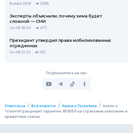
Вчера 06:15
2965
Эксперты объяснили, почему зима будет
сложной — СМИ
04.08 18:00
477
Президент утвердил права мобилизованных
осужденных
04.08 12:22
130
Подпишитесь на нас
/
/
/
Finance.ua
Все новости
Казна и Политика
Закон о
"сплите" расширит гарантии ФГВФЛ на страховые компании и
кредитные союзы