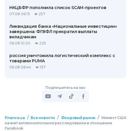
НКЦБФР пополнила список SCAM-проектов
07.08 06:13
257
Ликвидация банка «Национальные инвестиции»
завершена: ФГВФЛ прекратил выплаты
вкладчикам
06.08 10:20
225
россия уничтожила логистический комплекс с
товарами PUMA
06.08 06:44
137
Подпишитесь на нас
/
/
/
Finance.ua
Все новости
Фондовый рынок
Минюст США
начнет антимонопольное расследование в отношении
Facebook