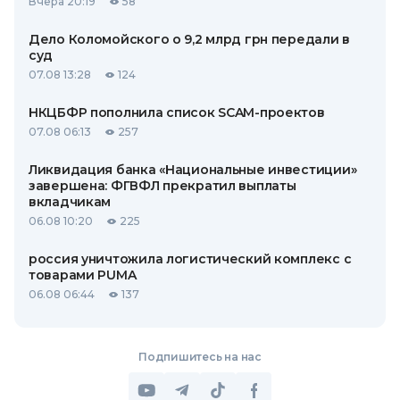
Вчера 20:19
58
Дело Коломойского о 9,2 млрд грн передали в
суд
07.08 13:28
124
НКЦБФР пополнила список SCAM-проектов
07.08 06:13
257
Ликвидация банка «Национальные инвестиции»
завершена: ФГВФЛ прекратил выплаты
вкладчикам
06.08 10:20
225
россия уничтожила логистический комплекс с
товарами PUMA
06.08 06:44
137
Подпишитесь на нас