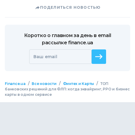
ПОДЕЛИТЬСЯ НОВОСТЬЮ
Коротко о главном за день в email
рассылке finance.ua
Ваш email
/
/
/
Finance.ua
Все новости
Финтех и Карты
ТОП
банковских решений для ФЛП: когда эквайринг, РРО и бизнес
карты в одном сервисе