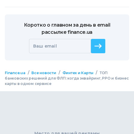
Коротко о главном за день в email
рассылке finance.ua
Ваш email
/
/
/
Finance.ua
Все новости
Финтех и Карты
ТОП
банковских решений для ФЛП: когда эквайринг, РРО и бизнес
карты в одном сервисе
Место для вашей рекламы