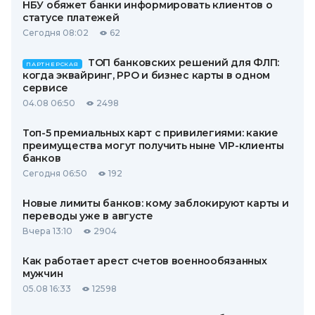
НБУ обяжет банки информировать клиентов о
статусе платежей
Сегодня 08:02
62
ТОП банковских решений для ФЛП:
ПАРТНЕРСКАЯ
когда эквайринг, РРО и бизнес карты в одном
сервисе
04.08 06:50
2498
Топ-5 премиальных карт с привилегиями: какие
преимущества могут получить ныне VIP-клиенты
банков
Сегодня 06:50
192
Новые лимиты банков: кому заблокируют карты и
переводы уже в августе
Вчера 13:10
2904
Как работает арест счетов военнообязанных
мужчин
05.08 16:33
12598