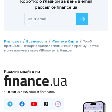
Коротко о главном за день в email
рассылке finance.ua
Ваш email
/
/
/
Finance.ua
Все новости
Финтех и Карты
Топ-5
премиальных карт с привилегиями: какие преимущества
могут получить ныне VIP-клиенты банков
Рассчитывайте на
0 800 307 555
звонки бесплатны