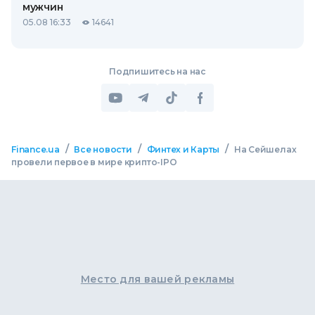
мужчин
05.08 16:33
14641
Подпишитесь на нас
/
/
/
Finance.ua
Все новости
Финтех и Карты
На Сейшелах
провели первое в мире крипто-IPO
Место для вашей рекламы