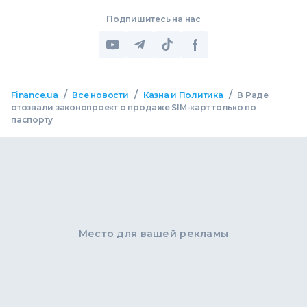
Подпишитесь на нас
/
/
/
Finance.ua
Все новости
Казна и Политика
В Раде
отозвали законопроект о продаже SIM-карт только по
паспорту
Место для вашей рекламы