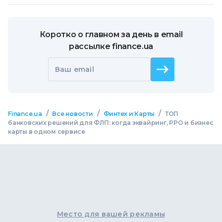
Коротко о главном за день в email
рассылке finance.ua
Ваш email
/
/
/
Finance.ua
Все новости
Финтех и Карты
ТОП
банковских решений для ФЛП: когда эквайринг, РРО и бизнес
карты в одном сервисе
Место для вашей рекламы