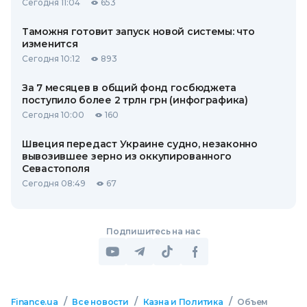
Сегодня 11:04
653
Таможня готовит запуск новой системы: что
изменится
Сегодня 10:12
893
За 7 месяцев в общий фонд госбюджета
поступило более 2 трлн грн (инфографика)
Сегодня 10:00
160
Швеция передаст Украине судно, незаконно
вывозившее зерно из оккупированного
Севастополя
Сегодня 08:49
67
Подпишитесь на нас
/
/
/
Finance.ua
Все новости
Казна и Политика
Объем