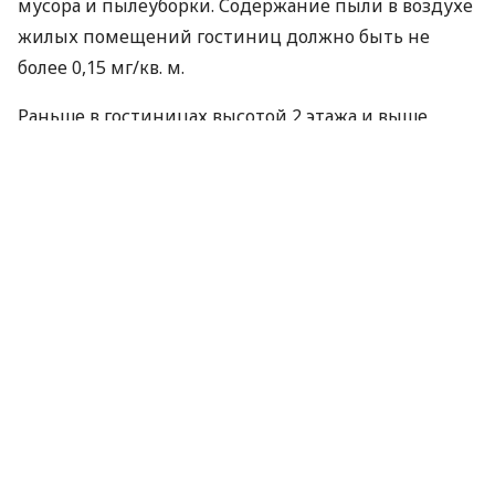
мусора и пылеуборки. Содержание пыли в воздухе
жилых помещений гостиниц должно быть не
более 0,15 мг/кв. м.
Раньше в гостиницах высотой 2 этажа и выше
обязательно устраивались мусоропроводы.
По материалам:
РБК-Україна
ПОДЕЛИТЬСЯ НОВОСТЬЮ
Коротко о главном за день в email
рассылке finance.ua
Ваш email