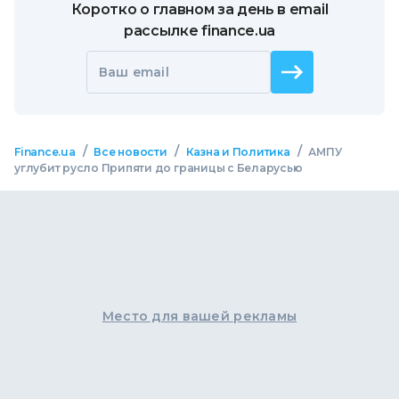
Коротко о главном за день в email
рассылке finance.ua
Ваш email
/
/
/
Finance.ua
Все новости
Казна и Политика
АМПУ
углубит русло Припяти до границы c Беларусью
Место для вашей рекламы