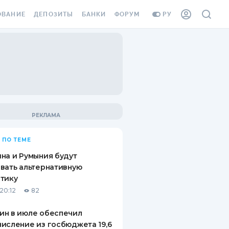
ОВАНИЕ
ДЕПОЗИТЫ
БАНКИ
ФОРУМ
РУ
ВСЕ ДЕПОЗИТЫ
ВСЕ БАНКИ
ВАНИЕ ЖИЛЬЯ ОТ
ДЕПОЗИТЫ В USD
ОТЗЫВЫ О БАНКАХ
И ШАХЕДОВ
ДЕПОЗИТЫ В EUR
МИКРОФИНАНСОВЫЕ
АХОВКА ЗАГРАНИЦУ
ОРГАНИЗАЦИИ
БОНУС К ДЕПОЗИТАМ
ОТЗЫВЫ ОБ МФО
УСЛОВИЯ АКЦИИ
Я КАРТА
 ПО ТЕМЕ
ВОПРОСЫ И ОТВЕТЫ
ОННАЯ ВИНЬЕТКА
на и Румыния будут
ДЕПОЗИТНЫЙ КАЛЬКУЛЯТОР
вать альтернативную
Я СОТРУДНИКОВ
тику
ПУТЕВОДИТЕЛИ ПО
20:12
82
SSISTANCE
СБЕРЕЖЕНИЯМ
ин в июле обеспечил
ВАНИЕ ОТ
исление из госбюджета 19,6
ТНЫХ СЛУЧАЕВ