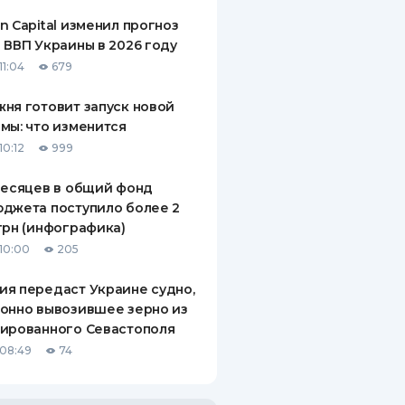
n Capital изменил прогноз
 ВВП Украины в 2026 году
11:04
679
ня готовит запуск новой
мы: что изменится
10:12
999
месяцев в общий фонд
джета поступило более 2
грн (инфографика)
10:00
205
я передаст Украине судно,
онно вывозившее зерно из
ированного Севастополя
08:49
74