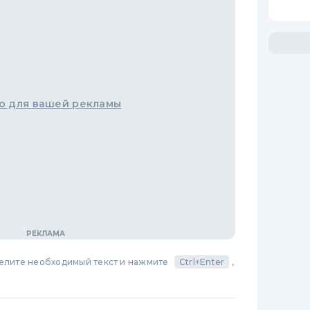
о для вашей рекламы
делите необходимый текст и нажмите
Ctrl+Enter
,