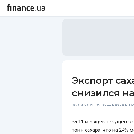
В
В
Л
А
Н
Экспорт сах
С
снизился н
П
26.08.2019, 05:02
—
Казна и П
Т
Р
За 11 месяцев текущего с
тонн сахара, что на 24%