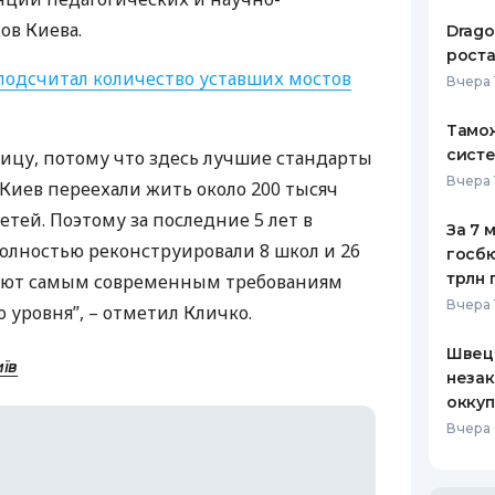
ов Киева.
Drago
роста
подсчитал количество уставших мостов
Вчера 
Тамож
систе
ицу, потому что здесь лучшие стандарты
Вчера 
 Киев переехали жить около 200 тысяч
детей. Поэтому за последние 5 лет в
За 7 
олностью реконструировали 8 школ и 26
госбю
трлн 
чают самым современным требованиям
Вчера 
 уровня”, – отметил Кличко.
Швеци
иїв
незак
оккуп
Вчера 