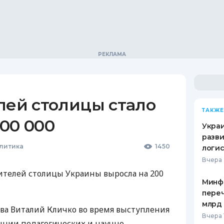
лей столицы стало
ТАКЖЕ
00 000
Украи
разви
олитика
1450
логис
Вчера 
жителей столицы Украины выросла на 200
Минф
переч
млрд 
ва Виталий Кличко во время выступления
Вчера 
нции педагогических и научно-