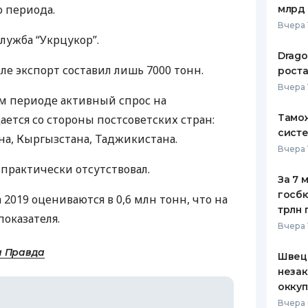
 периода.
млрд 
ЕЖЕМЕСЯЧНЫЙ ОБЗОР
ПУТЕВО
Вчера 
КЕШБЭКА
СТРАХО
лужба “Укрцукор”.
Drago
ПУТЕВОДИТЕЛИ ПО
ВСЕ СТ
ле экспорт составил лишь 7000 тонн.
роста
БАНКОВСКИМ КАРТАМ
Вчера 
СТРАХО
м периоде активный спрос на
Тамож
ется со стороны постсоветских стран:
ОТЗЫВЫ
КОМПАН
систе
на, Кыргызстана, Таджикистана.
Вчера 
ДОСТАВ
 практически отсутствовал.
За 7 
КОНТАК
госбю
а 2019 оцениваются в 0,6 млн тонн, что на
трлн 
оказателя.
Вчера 
а Правда
Швеци
незак
оккуп
Вчера 