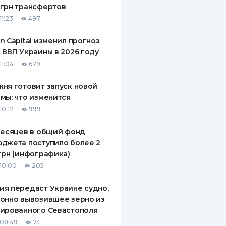
грн трансфертов
ДИТЕЛИ ПО
11:23
497
ВАНИЮ
n Capital изменил прогноз
РАХОВЫЕ ПОЛИСЫ
 ВВП Украины в 2026 году
11:04
679
ВЫЕ КОМПАНИИ
ня готовит запуск новой
 О СТРАХОВЫХ
ИЯХ
мы: что изменится
10:12
999
КА И ОПЛАТА
месяцев в общий фонд
ТЫ
джета поступило более 2
грн (инфографика)
10:00
205
я передаст Украине судно,
онно вывозившее зерно из
ированного Севастополя
08:49
74