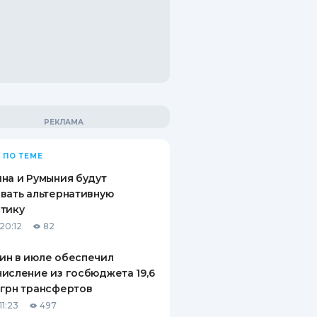
 ПО ТЕМЕ
на и Румыния будут
вать альтернативную
тику
20:12
82
ин в июле обеспечил
исление из госбюджета 19,6
грн трансфертов
11:23
497