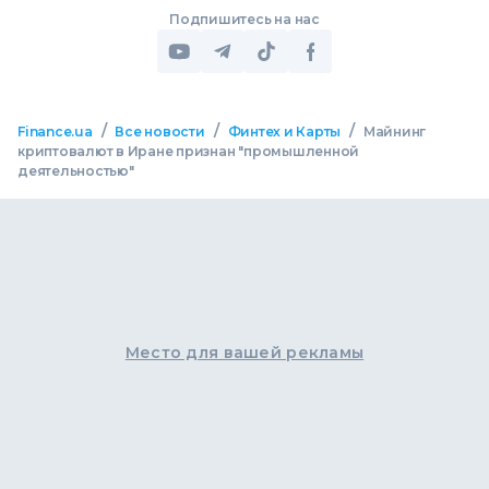
Подпишитесь на нас
/
/
/
Finance.ua
Все новости
Финтех и Карты
Майнинг
криптовалют в Иране признан "промышленной
деятельностью"
Место для вашей рекламы