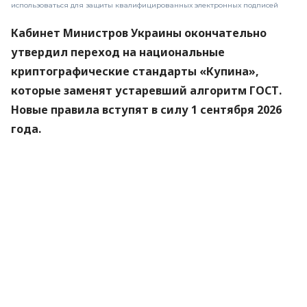
использоваться для защиты квалифицированных электронных подписей
Кабинет Министров Украины окончательно
утвердил переход на национальные
криптографические стандарты «Купина»,
которые заменят устаревший алгоритм ГОСТ.
Новые правила вступят в силу 1 сентября 2026
года.
Об этом
сообщили
в Министерстве цифровой
трансформации.
«Купина» — украинский криптографический
алгоритм, который будет использоваться для
защиты квалифицированных электронных
подписей (КЭП).
Что изменится для пользователей