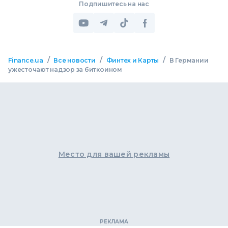
Подпишитесь на нас
/
/
/
Finance.ua
Все новости
Финтех и Карты
В Германии
ужесточают надзор за биткоином
Место для вашей рекламы