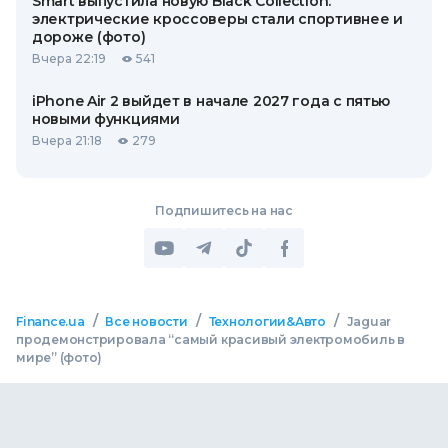
Smart выпустила новую Black Collection:
электрические кроссоверы стали спортивнее и
дороже (фото)
Вчера 22:19
541
iPhone Air 2 выйдет в начале 2027 года с пятью
новыми функциями
Вчера 21:18
279
Подпишитесь на нас
/
/
/
Finance.ua
Все новости
Технологии&Авто
Jaguar
продемонстрировала “самый красивый электромобиль в
мире” (фото)