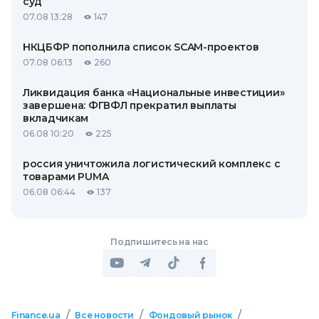
суд
07.08 13:28
147
НКЦБФР пополнила список SCAM-проектов
07.08 06:13
260
Ликвидация банка «Национальные инвестиции»
завершена: ФГВФЛ прекратил выплаты
вкладчикам
06.08 10:20
225
россия уничтожила логистический комплекс с
товарами PUMA
06.08 06:44
137
Подпишитесь на нас
/
/
/
Finance.ua
Все новости
Фондовый рынок