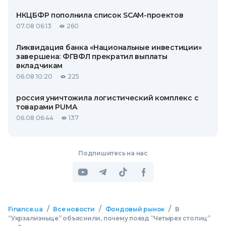
НКЦБФР пополнила список SCAM-проектов
07.08 06:13
260
Ликвидация банка «Национальные инвестиции»
завершена: ФГВФЛ прекратил выплаты
вкладчикам
06.08 10:20
225
россия уничтожила логистический комплекс с
товарами PUMA
06.08 06:44
137
Подпишитесь на нас
/
/
/
Finance.ua
Все новости
Фондовый рынок
В
“Укрзализныце” объяснили, почему поезд “Четырех столиц”