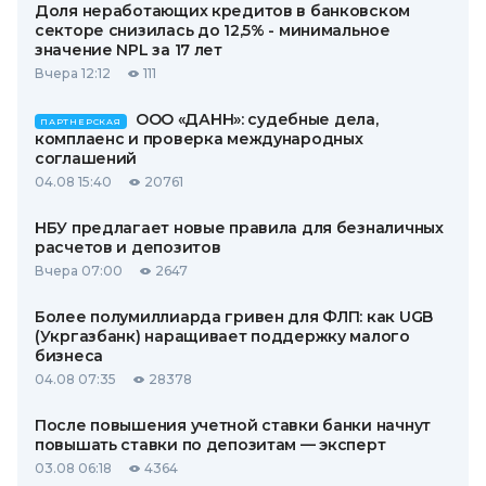
Доля неработающих кредитов в банковском
секторе снизилась до 12,5% - минимальное
значение NPL за 17 лет
Вчера 12:12
111
ООО «ДАНН»: судебные дела,
ПАРТНЕРСКАЯ
комплаенс и проверка международных
соглашений
04.08 15:40
20761
НБУ предлагает новые правила для безналичных
расчетов и депозитов
Вчера 07:00
2647
Более полумиллиарда гривен для ФЛП: как UGB
(Укргазбанк) наращивает поддержку малого
бизнеса
04.08 07:35
28378
После повышения учетной ставки банки начнут
повышать ставки по депозитам — эксперт
03.08 06:18
4364