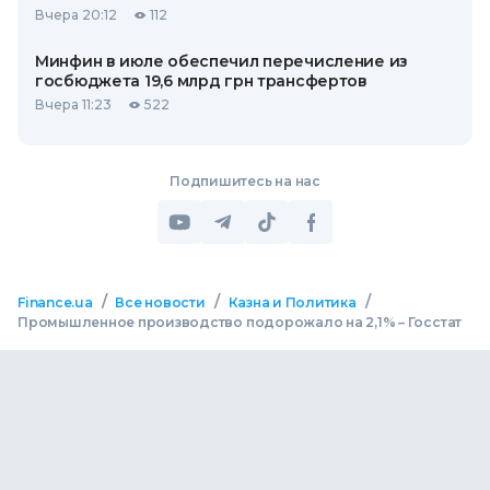
Вчера 20:12
112
Минфин в июле обеспечил перечисление из
госбюджета 19,6 млрд грн трансфертов
Вчера 11:23
522
Подпишитесь на нас
/
/
/
Finance.ua
Все новости
Казна и Политика
Промышленное производство подорожало на 2,1% – Госстат