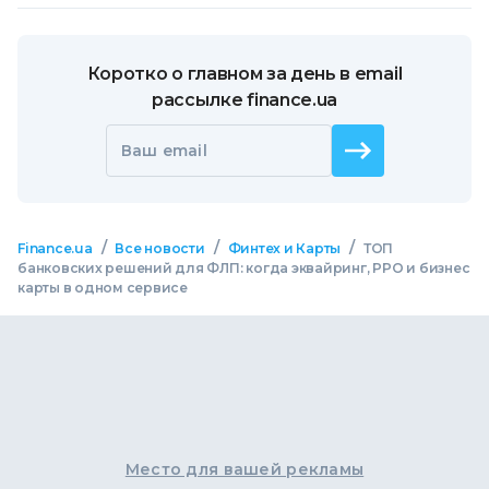
Коротко о главном за день в email
рассылке finance.ua
Ваш email
/
/
/
Finance.ua
Все новости
Финтех и Карты
ТОП
банковских решений для ФЛП: когда эквайринг, РРО и бизнес
карты в одном сервисе
Место для вашей рекламы