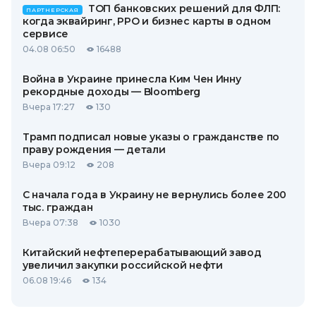
ТОП банковских решений для ФЛП:
ПАРТНЕРСКАЯ
когда эквайринг, РРО и бизнес карты в одном
сервисе
04.08 06:50
16488
Война в Украине принесла Ким Чен Инну
рекордные доходы — Bloomberg
Вчера 17:27
130
Трамп подписал новые указы о гражданстве по
праву рождения — детали
Вчера 09:12
208
С начала года в Украину не вернулись более 200
тыс. граждан
Вчера 07:38
1030
Китайский нефтеперерабатывающий завод
увеличил закупки российской нефти
06.08 19:46
134