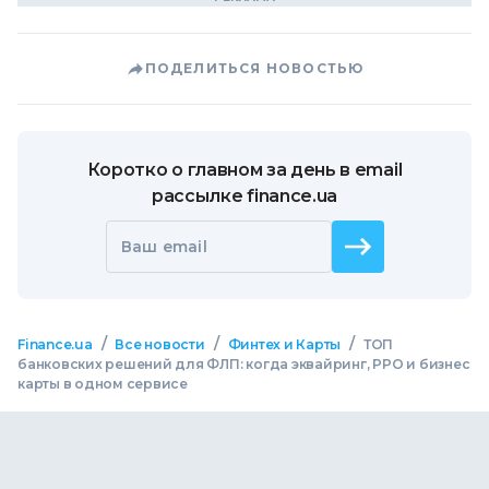
ПОДЕЛИТЬСЯ НОВОСТЬЮ
Коротко о главном за день в email
рассылке finance.ua
Ваш email
/
/
/
Finance.ua
Все новости
Финтех и Карты
ТОП
банковских решений для ФЛП: когда эквайринг, РРО и бизнес
карты в одном сервисе