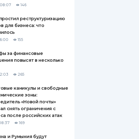
08:07
146
простил реструктуризацию
в для бизнеса: что
нилось
16:00
155
фы за финансовые
ения повысят в несколько
12:03
265
овые каникулы и свободные
мические зоны:
едитель «Новой почты»
ал снять ограничения с
са после российских атак
08:37
169
на и Румыния будут