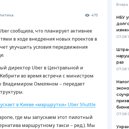
Вчера 
олитика
475
НБУ у
долго
изме
ber сообщила, что планирует активнее
07.08 
стями в ходе внедрения новых проектов в
очет улучшить условия передвижения
Штра
е.
наруш
раз
ный директор Uber в Центральной и
07.08 
Кебрити во время встречи с министром
Налог
ы Владимиром Омеляном – передает
эконо
труктуры.
соучр
призв
ускает в Киеве «маршрутки» Uber Shuttle
бизне
07.08 
Европе, где мы запускаем этот пилотный
ьтернатива маршрутному такси – ред.). Мы
Украи