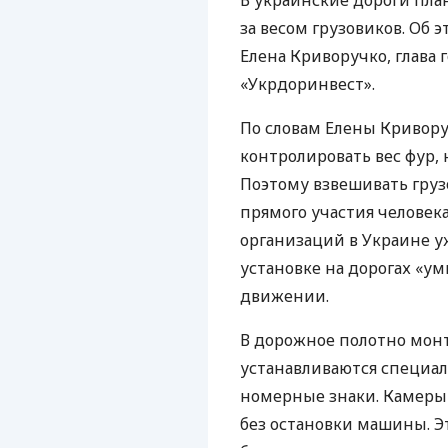
В украинские дороги пл
за весом грузовиков. Об 
Елена Криворучко, глава
«Укрдоринвест».
По словам Елены Кривору
контролировать вес фур,
Поэтому взвешивать гру
прямого участия челове
организаций в Украине у
установке на дорогах «у
движении.
В дорожное полотно монт
устанавливаются специал
номерные знаки. Камеры 
без остановки машины. 