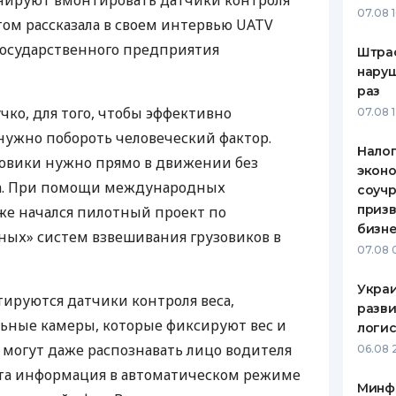
анируют вмонтировать датчики контроля
07.08 
этом рассказала в своем интервью
UATV
ЕЖЕМЕСЯЧНЫЙ ОБЗОР
ПУТЕВО
КЕШБЭКА
СТРАХО
 государственного предприятия
Штра
наруш
ПУТЕВОДИТЕЛИ ПО
ВСЕ СТ
раз
БАНКОВСКИМ КАРТАМ
чко, для того, чтобы эффективно
07.08 
СТРАХО
 нужно побороть человеческий фактор.
Налог
ОТЗЫВЫ
зовики нужно прямо в движении без
КОМПАН
эконо
ка. При помощи международных
соучр
ДОСТАВ
призв
же начался пилотный проект по
бизне
мных» систем взвешивания грузовиков в
КОНТАК
07.08 
Украи
ируются датчики контроля веса,
разви
ьные камеры, которые фиксируют вес и
логис
могут даже распознавать лицо водителя
06.08 
Эта информация в автоматическом режиме
Минф