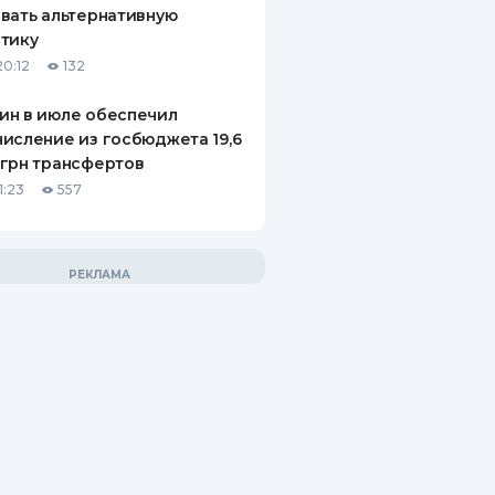
вать альтернативную
тику
20:12
132
ин в июле обеспечил
исление из госбюджета 19,6
грн трансфертов
1:23
557