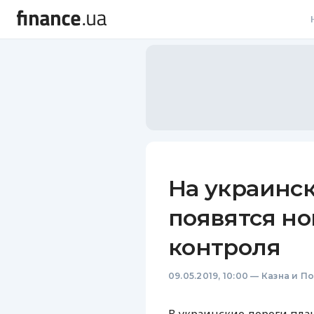
В
В
Л
А
Н
На украинск
С
появятся н
П
контроля
Т
09.05.2019, 10:00
—
Казна и П
Р