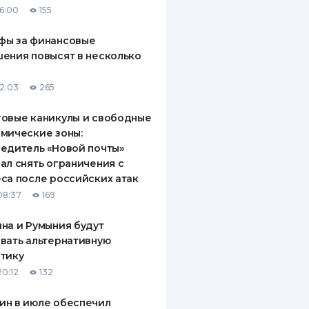
16:00
155
ДИТЕЛИ ПО
ВАНИЮ
фы за финансовые
ения повысят в несколько
РАХОВЫЕ ПОЛИСЫ
12:03
265
ВЫЕ КОМПАНИИ
овые каникулы и свободные
 О СТРАХОВЫХ
ИЯХ
мические зоны:
едитель «Новой почты»
КА И ОПЛАТА
ал снять ограничения с
са после российских атак
ТЫ
08:37
169
на и Румыния будут
вать альтернативную
тику
20:12
132
ин в июле обеспечил