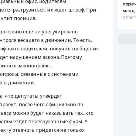
ециальный офис. Водителям
переч
тся разгрузиться, их ждет штраф. При
млрд 
тупит полиция.
06.08 1
одательно ещё не урегулировано
троля веса авто в движении. То есть,
афовать водителей, получив сообщения
будет нарушением закона. Поэтому
ринять законопроект,
опросы, связанные с системами
й в движении.
а, что депутаты утвердят
роект, после чего официально по
веса можно будет наказывать тех, кто
орогам ездят перегруженные фуры. А
екту отвечать придется не только