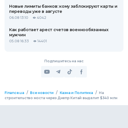
Новые лимиты банков: кому заблокируют карты и
переводы уже в августе
06.08 13:10
4042
Как работает арест счетов военнообязанных
мужчин
05.08 16:33
14401
Подпишитесь на нас
/
/
/
Finance.ua
Все новости
Казна и Политика
На
строительство моста через Днепр Китай выделит $340 млн