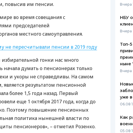
, повысив им пенсии.
Вчера 
ЕЖЕМЕСЯЧНЫЙ ОБЗОР
ПУТЕВО
КЕШБЭКА
СТРАХО
омире во время совещания с
НБУ 
клиен
лями председателей
ПУТЕВОДИТЕЛИ ПО
ВСЕ СТ
Вчера 
рганов местного самоуправления.
БАНКОВСКИМ КАРТАМ
СТРАХО
Топ-5
му не пересчитывали пенсии в 2019 году
приви
ОТЗЫВЫ
КОМПАН
преим
 избирательной гонки нас много
ныне 
ть начала думать о пенсионерах только
ДОСТАВ
Вчера 
еки и укоры не справедливы. На самом
КОНТАК
Новые
м, является результатом пенсионной
забло
ала более 1,5 года назад. Первый
уже в
вели еще 1 октября 2017 года, когда до
06.08 1
еко. Поэтому повышение пенсионных
Как р
ельная политика нынешней власти по
воен
иты пенсионеров», – отметил Розенко.
05.08 1