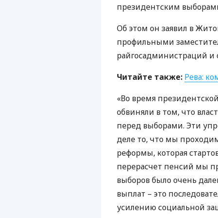
президентским выборами
Об этом он заявил в Жит
профильными заместите
райгосадминистраций и о
Читайте также:
Рева: ко
«Во время президентской
обвиняли в том, что влас
перед выборами. Эти упр
деле то, что мы проходи
реформы, которая стартов
перерасчет пенсий мы про
выборов было очень дал
выплат – это последоват
усилению социальной защ