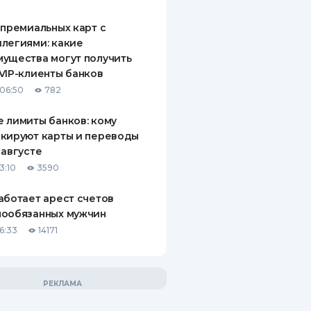
 премиальных карт с
легиями: какие
ущества могут получить
VIP-клиенты банков
06:50
782
 лимиты банков: кому
кируют карты и переводы
 августе
3:10
3590
аботает арест счетов
нообязанных мужчин
6:33
14171