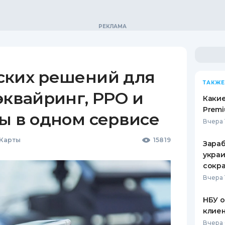
ских решений для
ТАКЖЕ
эквайринг, РРО и
Какие
Premi
ы в одном сервисе
Вчера 
 Карты
15819
Зараб
украи
сокра
Вчера 
НБУ 
клиен
Вчера 