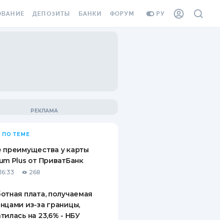
ОВАНИЕ
ДЕПОЗИТЫ
БАНКИ
ФОРУМ
РУ
ВСЕ ДЕПОЗИТЫ
ВСЕ БАНКИ
ВАНИЕ ЖИЛЬЯ ОТ
ДЕПОЗИТЫ В USD
ОТЗЫВЫ О БАНКАХ
И ШАХЕДОВ
ДЕПОЗИТЫ В EUR
МИКРОФИНАНСОВЫЕ
АХОВКА ЗАГРАНИЦУ
ОРГАНИЗАЦИИ
БОНУС К ДЕПОЗИТАМ
ОТЗЫВЫ ОБ МФО
УСЛОВИЯ АКЦИИ
Я КАРТА
 ПО ТЕМЕ
ВОПРОСЫ И ОТВЕТЫ
ОННАЯ ВИНЬЕТКА
 преимущества у карты
ДЕПОЗИТНЫЙ КАЛЬКУЛЯТОР
um Plus от ПриватБанк
Я СОТРУДНИКОВ
16:33
268
ПУТЕВОДИТЕЛИ ПО
SSISTANCE
СБЕРЕЖЕНИЯМ
отная плата, получаемая
нцами из-за границы,
ВАНИЕ ОТ
тилась на 23,6% - НБУ
ТНЫХ СЛУЧАЕВ