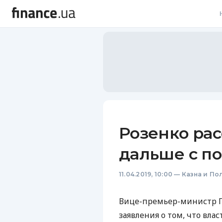
В
В
Л
А
Н
Розенко рас
С
дальше с п
П
11.04.2019, 10:00
—
Казна и По
Т
Р
Вице-премьер-министр П
заявления о том, что вла