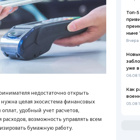
Топ-5
приви
преим
ныне 
Вчера 
Новые
забло
уже в
06.08 1
Как р
ринимателя недостаточно открыть
воен
у нужна целая экосистема финансовых
05.08 1
 оплат, удобный учет расчетов,
 расходов, возможность управлять всем
изировать бумажную работу.