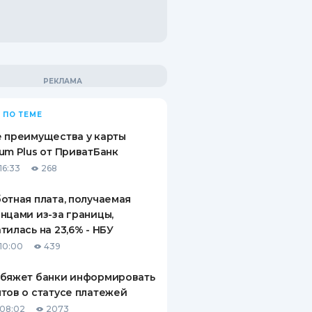
 ПО ТЕМЕ
 преимущества у карты
um Plus от ПриватБанк
16:33
268
отная плата, получаемая
нцами из-за границы,
тилась на 23,6% - НБУ
10:00
439
обяжет банки информировать
тов о статусе платежей
08:02
2073