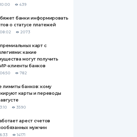
10:00
439
ДИТЕЛИ ПО
ВАНИЮ
обяжет банки информировать
тов о статусе платежей
РАХОВЫЕ ПОЛИСЫ
08:02
2073
ВЫЕ КОМПАНИИ
 премиальных карт с
легиями: какие
 О СТРАХОВЫХ
ИЯХ
ущества могут получить
VIP-клиенты банков
КА И ОПЛАТА
06:50
782
ТЫ
 лимиты банков: кому
кируют карты и переводы
 августе
3:10
3590
аботает арест счетов
нообязанных мужчин
6:33
14171