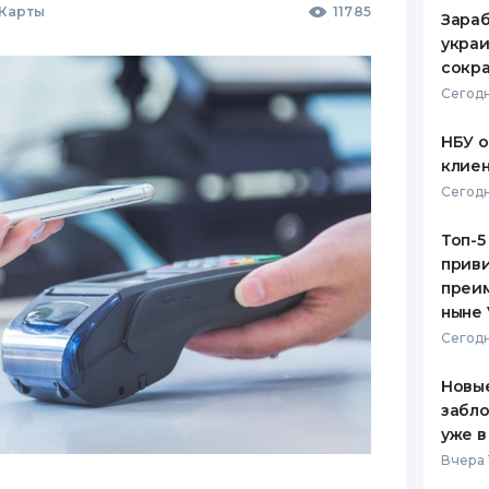
 Карты
11785
Зараб
украи
сокра
Сегодн
НБУ 
клиен
Сегодн
Топ-5
приви
преим
ныне 
Сегодн
Новые
забло
уже в
Вчера 