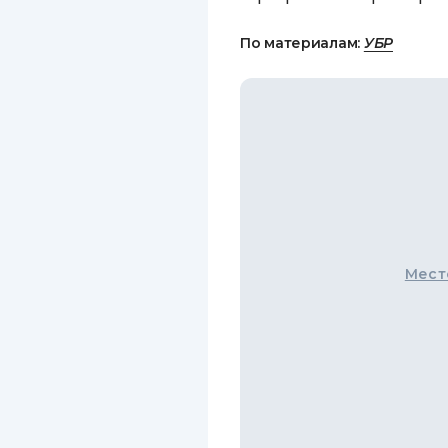
По материалам:
УБР
Мест