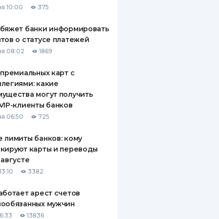
я 10:00
375
ДИТЕЛИ ПО
ВАНИЮ
обяжет банки информировать
тов о статусе платежей
РАХОВЫЕ ПОЛИСЫ
я 08:02
1869
ВЫЕ КОМПАНИИ
 премиальных карт с
легиями: какие
 О СТРАХОВЫХ
ИЯХ
ущества могут получить
VIP-клиенты банков
КА И ОПЛАТА
я 06:50
725
ТЫ
 лимиты банков: кому
кируют карты и переводы
 августе
13:10
3382
аботает арест счетов
нообязанных мужчин
6:33
13836