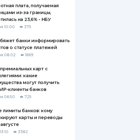
отная плата, получаемая
нцами из-за границы,
тилась на 23,6% - НБУ
я 10:00
375
обяжет банки информировать
тов о статусе платежей
я 08:02
1869
 премиальных карт с
легиями: какие
ущества могут получить
VIP-клиенты банков
я 06:50
725
 лимиты банков: кому
кируют карты и переводы
 августе
13:10
3382