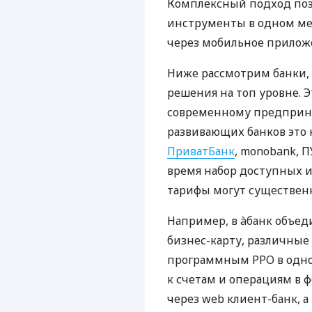
Комплексный подход поз
инструменты в одном мес
через мобильное прилож
Ниже рассмотрим банки,
решения на топ уровне. Э
современному предприни
развивающих банков это 
ПриватБанк
, monobank, П
время набор доступных и
тарифы могут существенн
Например, в àбанк объед
бизнес-карту, различные
программным РРО в одном
к счетам и операциям в ф
через web клиент-банк, а