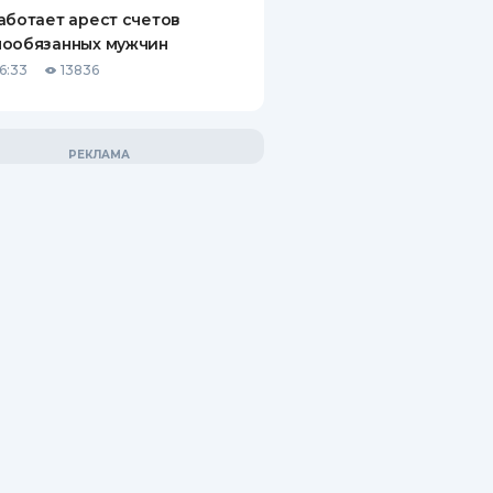
аботает арест счетов
нообязанных мужчин
6:33
13836