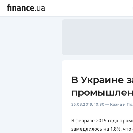
В
В
Л
А
Н
В Украине 
С
промышленн
П
25.03.2019, 10:30
—
Казна и П
Т
Р
В феврале 2019 года про
замедлилось на 1,8%, что