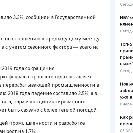
Сегодн
ЕЖЕМЕСЯЧНЫЙ ОБЗОР
ПУТЕВО
КЕШБЭКА
СТРАХО
авило 3,3%, сообщили в Государственной
НБУ 
клиен
ПУТЕВОДИТЕЛИ ПО
ВСЕ СТ
Сегодн
БАНКОВСКИМ КАРТАМ
что по отношению к предыдущему месяцу
СТРАХО
Топ-5
 а с учетом сезонного фактора — всего на
приви
ОТЗЫВЫ
КОМПАН
преим
ныне 
я 2019 года сокращение
ДОСТАВ
Сегодн
рю-февралю прошлого года составляет
КОНТАК
Новые
, в перерабатывающей промышленности в
забло
лю 2018 года падение составило 2,5%, а в
уже в
, газа, пара и кондиционированного
Вчера 
жет быть связано с более теплой погодой.
Как р
ющей промышленности и разработке
воен
н рост на 1,7%.
05.08 1