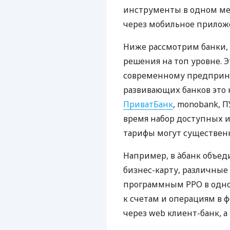
инструменты в одном мес
через мобильное прилож
Ниже рассмотрим банки,
решения на топ уровне. Э
современному предприни
развивающих банков это 
ПриватБанк
, monobank, П
время набор доступных и
тарифы могут существенн
Например, в àбанк объед
бизнес-карту, различные
программным РРО в одном
к счетам и операциям в ф
через web клиент-банк, а