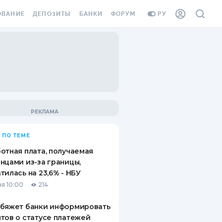
ОВАНИЕ
ДЕПОЗИТЫ
БАНКИ
ФОРУМ
РУ
ВСЕ ДЕПОЗИТЫ
ВСЕ БАНКИ
ВАНИЕ ЖИЛЬЯ ОТ
ДЕПОЗИТЫ В USD
ОТЗЫВЫ О БАНКАХ
И ШАХЕДОВ
ДЕПОЗИТЫ В EUR
МИКРОФИНАНСОВЫЕ
АХОВКА ЗАГРАНИЦУ
ОРГАНИЗАЦИИ
БОНУС К ДЕПОЗИТАМ
ОТЗЫВЫ ОБ МФО
УСЛОВИЯ АКЦИИ
Я КАРТА
 ПО ТЕМЕ
ВОПРОСЫ И ОТВЕТЫ
ОННАЯ ВИНЬЕТКА
отная плата, получаемая
ДЕПОЗИТНЫЙ КАЛЬКУЛЯТОР
нцами из-за границы,
Я СОТРУДНИКОВ
тилась на 23,6% - НБУ
ПУТЕВОДИТЕЛИ ПО
я 10:00
214
SSISTANCE
СБЕРЕЖЕНИЯМ
обяжет банки информировать
ВАНИЕ ОТ
тов о статусе платежей
ТНЫХ СЛУЧАЕВ