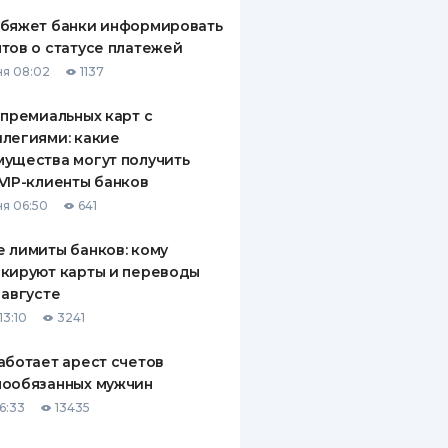
обяжет банки информировать
тов о статусе платежей
я 08:02
1137
 премиальных карт с
легиями: какие
ущества могут получить
VIP-клиенты банков
я 06:50
641
 лимиты банков: кому
кируют карты и переводы
 августе
13:10
3241
аботает арест счетов
нообязанных мужчин
6:33
13435