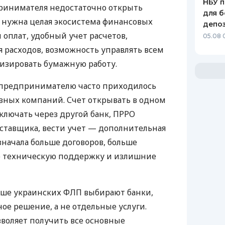
НБУ п
ринимателя недостаточно открыть
для б
у нужна целая экосистема финансовых
депо
 оплат, удобный учет расчетов,
05.08 
 расходов, возможность управлять всем
изировать бумажную работу.
д предпринимателю часто приходилось
азных компаний. Счет открывать в одном
ключать через другой банк, ПРРО
оставщика, вести учет — дополнительная
значала больше договоров, больше
ю техническую поддержку и излишние
ьше украинских ФЛП выбирают банки,
е решение, а не отдельные услуги.
воляет получить все основные