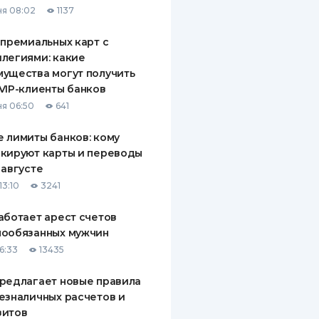
я 08:02
1137
ДИТЕЛИ ПО
ВАНИЮ
 премиальных карт с
легиями: какие
РАХОВЫЕ ПОЛИСЫ
ущества могут получить
VIP-клиенты банков
ВЫЕ КОМПАНИИ
я 06:50
641
 О СТРАХОВЫХ
ИЯХ
 лимиты банков: кому
кируют карты и переводы
КА И ОПЛАТА
 августе
13:10
3241
ТЫ
аботает арест счетов
нообязанных мужчин
6:33
13435
редлагает новые правила
езналичных расчетов и
зитов