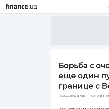
В
В
Л
А
Н
Борьба с оч
С
еще один пу
П
границе с 
Т
18.03.2019, 07:15
—
Казна и По
Р