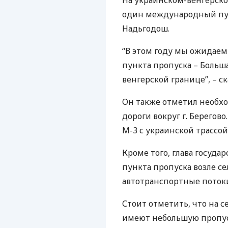
На украинском-венгерско
один международный пун
Надьгодош.
“В этом году мы ожидае
пункта пропуска – Больш
венгерской границе”, – с
Он также отметил необх
дороги вокруг г. Берегов
М-3 с украинской трассой
Кроме того, глава госуда
пункта пропуска возле с
автотранспортные поток
Стоит отметить, что на 
имеют небольшую пропус