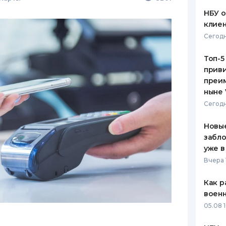
НБУ 
клиен
Сегодн
Топ-5
приви
преим
ныне 
Сегодн
Новые
забло
уже в
Вчера 
Как р
воен
05.08 1