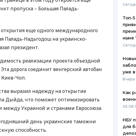
й границе в этом году откроется еще
Сегодн
кт пропуска – Большая Паладь-
ЕЖЕМЕСЯЧНЫЙ ОБЗОР
ПУТЕВО
КЕШБЭКА
СТРАХО
Топ-5
приви
ПУТЕВОДИТЕЛИ ПО
ВСЕ СТ
м открытия еще одного международного
преим
БАНКОВСКИМ КАРТАМ
ныне 
ая Паладь-Надьгодош на украинско-
СТРАХО
Сегодн
казал президент.
ОТЗЫВЫ
КОМПАН
Новые
одимость реализации проекта объездной
забло
о. Эта дорога соединит венгерский автобан
ДОСТАВ
уже в
 Киев-Чоп.
Вчера 
КОНТАК
рства выразил надежду на открытие
Как р
ела Дыйда, что поможет оптимизировать
воен
05.08 1
и между Украиной и странами Евросоюза.
НБУ п
сегодняшний день украинские таможни
для б
кную способность.
депо