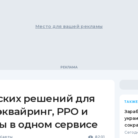
Место для вашей рекламы
ских решений для
ТАКЖЕ
эквайринг, РРО и
Зараб
украи
ы в одном сервисе
сокра
Сегодн
 Карты
8201