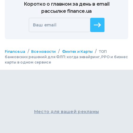
Коротко о главном за день в email
рассылке finance.ua
Ваш email
/
/
/
Finance.ua
Все новости
Финтех и Карты
ТОП
банковских решений для ФЛП: когда эквайринг, РРО и бизнес
карты в одном сервисе
Место для вашей рекламы