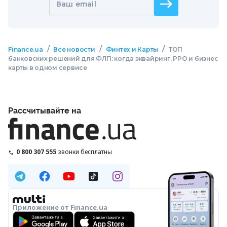
Ваш email
/
/
/
Finance.ua
Все новости
Финтех и Карты
ТОП
банковских решений для ФЛП: когда эквайринг, РРО и бизнес
карты в одном сервисе
Рассчитывайте на
0 800 307 555
звонки бесплатны
Приложение от Finance.ua