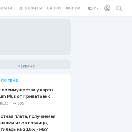
ОВАНИЕ
ДЕПОЗИТЫ
БАНКИ
ФОРУМ
РУ
ВСЕ ДЕПОЗИТЫ
ВСЕ БАНКИ
ВАНИЕ ЖИЛЬЯ ОТ
ДЕПОЗИТЫ В USD
ОТЗЫВЫ О БАНКАХ
И ШАХЕДОВ
ДЕПОЗИТЫ В EUR
МИКРОФИНАНСОВЫЕ
АХОВКА ЗАГРАНИЦУ
ОРГАНИЗАЦИИ
БОНУС К ДЕПОЗИТАМ
ОТЗЫВЫ ОБ МФО
УСЛОВИЯ АКЦИИ
Я КАРТА
 ПО ТЕМЕ
ВОПРОСЫ И ОТВЕТЫ
ОННАЯ ВИНЬЕТКА
 преимущества у карты
ДЕПОЗИТНЫЙ КАЛЬКУЛЯТОР
um Plus от ПриватБанк
Я СОТРУДНИКОВ
16:33
395
ПУТЕВОДИТЕЛИ ПО
SSISTANCE
СБЕРЕЖЕНИЯМ
отная плата, получаемая
нцами из-за границы,
ВАНИЕ ОТ
тилась на 23,6% - НБУ
ТНЫХ СЛУЧАЕВ