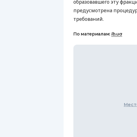
образовавшего эту фрак
предусмотрена процедура
требований.
По материалам:
lb.ua
Мест