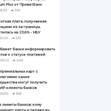
um Plus от ПриватБанк
16:33
395
отная плата, получаемая
нцами из-за границы,
тилась на 23,6% - НБУ
10:00
535
обяжет банки информировать
тов о статусе платежей
08:02
2461
 премиальных карт с
легиями: какие
ущества могут получить
VIP-клиенты банков
06:50
866
 лимиты банков: кому
кируют карты и переводы