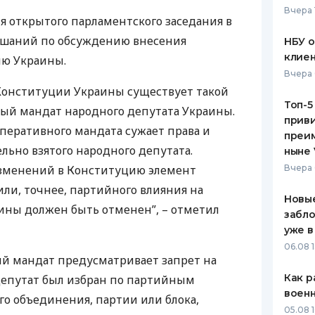
Вчера 
мя открытого парламентского заседания в
ЕЖЕМЕСЯЧНЫЙ ОБЗОР
ПУТЕВО
КЕШБЭКА
СТРАХО
ушаний по обсуждению внесения
НБУ 
клиен
ю Украины.
ПУТЕВОДИТЕЛИ ПО
ВСЕ СТ
Вчера 
БАНКОВСКИМ КАРТАМ
Конституции Украины существует такой
СТРАХО
Топ-5
ый мандат народного депутата Украины.
приви
ОТЗЫВЫ
перативного мандата сужает права и
КОМПАН
преим
льно взятого народного депутата.
ныне 
ДОСТАВ
зменений в Конституцию элемент
Вчера 
ли, точнее, партийного влияния на
КОНТАК
Новые
ины должен быть отменен”, – отметил
забло
уже в
06.08 1
 мандат предусматривает запрет на
Как р
депутат был избран по партийным
воен
го объединения, партии или блока,
05.08 1