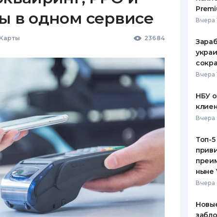
Premi
ы в одном сервисе
Вчера 
 Карты
23684
Зараб
украи
сокра
Вчера 
НБУ 
клиен
Вчера 
Топ-5
приви
преим
ныне 
Вчера 
Новые
забло