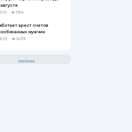
 августе
3:10
3914
аботает арест счетов
нообязанных мужчин
6:33
14319