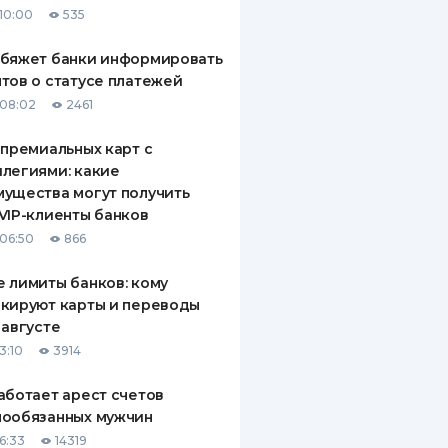
10:00
535
ДИТЕЛИ ПО
ВАНИЮ
обяжет банки информировать
тов о статусе платежей
РАХОВЫЕ ПОЛИСЫ
08:02
2461
ВЫЕ КОМПАНИИ
 премиальных карт с
легиями: какие
 О СТРАХОВЫХ
ИЯХ
ущества могут получить
VIP-клиенты банков
КА И ОПЛАТА
06:50
866
ТЫ
 лимиты банков: кому
кируют карты и переводы
 августе
3:10
3914
аботает арест счетов
нообязанных мужчин
6:33
14319