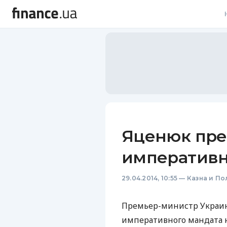
В
В
Л
А
Н
Яценюк пре
С
императивн
П
29.04.2014, 10:55
—
Казна и По
Т
Р
Премьер-министр Украин
императивного мандата н