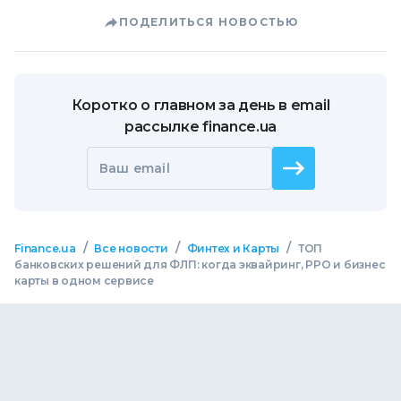
ПОДЕЛИТЬСЯ НОВОСТЬЮ
Коротко о главном за день в email
рассылке finance.ua
Ваш email
/
/
/
Finance.ua
Все новости
Финтех и Карты
ТОП
банковских решений для ФЛП: когда эквайринг, РРО и бизнес
карты в одном сервисе