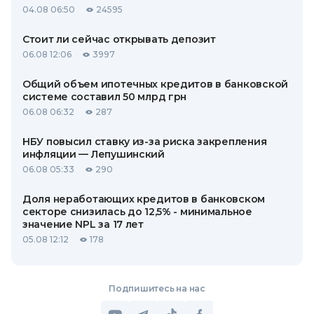
04.08 06:50
24595
Стоит ли сейчас открывать депозит
06.08 12:06
3997
Общий объем ипотечных кредитов в банковской
системе составил 50 млрд грн
06.08 06:32
287
НБУ повысил ставку из-за риска закрепления
инфляции — Лепушинский
06.08 05:33
290
Доля неработающих кредитов в банковском
секторе снизилась до 12,5% - минимальное
значение NPL за 17 лет
05.08 12:12
178
Подпишитесь на нас